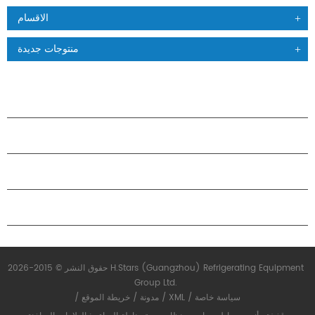
الاقسام
منتوجات جديدة
منتجات
حول هاستارز
شراكة
اتصل بنا
حقوق النشر © 2015-2026 H.Stars (Guangzhou) Refrigerating Equipment
Group Ltd.
سياسة خاصة
/
XML
/
مدونة
/
خريطة الموقع
/