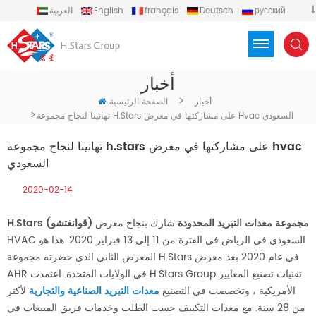
русский
Deutsch
français
English
العربية
español
português
Türkçe
Việt
Indonesia
أخبار
>
أخبار
الصفحة الرئيسية
>
تهانينا لنجاح مجموعة H.stars على مشاركتها في معرض Hvac السعودي
تهانينا لنجاح مجموعة h.stars على مشاركتها في معرض hvac
السعودي
2020-02-14
H.Stars (قوانغتشو) مجموعة معدات التبريد المحدودة
شارك بنجاح معرض
HVAC السعودي في الرياض في الفترة من 11 إلى 13 فبراير 2020. هذا هو
المعرض الثاني الذي حضرته مجموعة H.Stars في عام 2020 بعد معرض
AHR في الولايات المتحدة. اعتمدت H.Stars Group تقنيات تصنيع المعايير
الأمريكية ، وتخصصت في التصنيع
معدات التبريد الصناعية والتجارية
لأكثر
من 28 سنة. مع معدات التكييف حسب الطلب وخدمات فريق المبيعات في