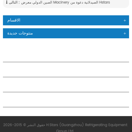
الصين الدولي معرض Macinery الصيدلانية دعوة من Hstars
التالى :
الاقسام
منتوجات جديدة
منتجات
حول هاستارز
شراكة
اتصل بنا
حقوق النشر © 2015-2026 H.Stars (Guangzhou) Refrigerating Equipment
Group Ltd.