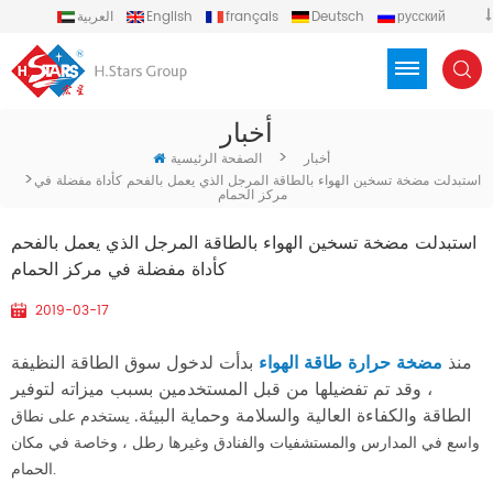
русский
Deutsch
français
English
العربية
español
português
Türkçe
Việt
Indonesia
أخبار
>
أخبار
الصفحة الرئيسية
>
استبدلت مضخة تسخين الهواء بالطاقة المرجل الذي يعمل بالفحم كأداة مفضلة في
مركز الحمام
استبدلت مضخة تسخين الهواء بالطاقة المرجل الذي يعمل بالفحم
كأداة مفضلة في مركز الحمام
2019-03-17
منذ
مضخة حرارة طاقة الهواء
بدأت لدخول سوق الطاقة النظيفة
، وقد تم تفضيلها من قبل المستخدمين بسبب ميزاته لتوفير
الطاقة والكفاءة العالية والسلامة وحماية البيئة.
يستخدم على نطاق
واسع في المدارس والمستشفيات والفنادق وغيرها
رطل ، وخاصة في مكان
الحمام.