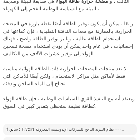
الثالث ، و
مضخة حرارة طاقة الهواء
هي صديقة للبيئة وصديقة
للبيئة مع السياسة الوطنية للفحم إلى الكهرباء ،
رابعًا ، يمكن أن يكون توفير الطاقة أيضًا نقطة بارزة في المضخة
الحرارية.
بالمقارنة مع معدات التدفئة التقليدية ، فإن كفاءتها في
استخدام الطاقة عالية ، وتأثير توفير الطاقة واضح ، فهناك
إحصائيات ، في عام واحد يمكن أن يؤدي استخدام مضخة تسخين
الهواء إلى توفير عشرات الآلاف من التكاليف.
لا تعد منتجات المضخات الحرارية ذات الطاقة الهوائية مناسبة
فقط لأماكن مثل مراكز الاستحمام ، ولكن أيضًا للأماكن التي
تحتاج إلى الماء الساخن وتدفئة.
ويعتقد أنه مع التنفيذ القوي للسياسات الوطنية ، فإن طاقة الهواء
كطاقة نظيفة ستحظى بتقدير كبير في السوق.
H.stars غمرت المياه المبردة نوع المسمار مبرد ----- نظام التبريد الناجح للشركات الإندونيسية المعروفة
سابق :