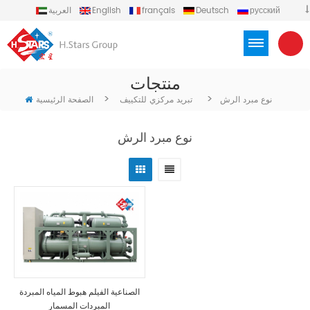
русский
Deutsch
français
English
العربية
español
português
Türkçe
Việt
Indonesia
منتجات
>
>
نوع مبرد الرش
تبريد مركزي للتكييف
الصفحة الرئيسية
نوع مبرد الرش
الصناعية الفيلم هبوط المياه المبردة
المبردات المسمار