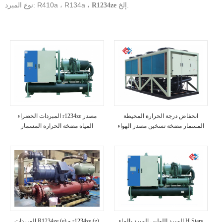
إلخ.
نوع المبرد: R410a ، R134a ،
R1234ze
انخفاض درجة الحرارة المحيطة
المبردات الخضراء r1234ze مصدر
المسمار مضخة تسخين مصدر الهواء
المياه مضخة الحرارة المسمار
المبرد اللولبي المبرد بالماء H.Stars
المبردات R1234ze (e) و r1234ze (z)