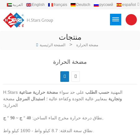
español
русский
Deutsch
français
English
العربية
português
Türkçe
Việt
Indonesia
منتجات
>
مضخة الحرارة
الصفحة الرئيسية
مضخة الحرارة
H.Stars المهنية
على حد سواء
حسب الطلب
مضخة حرارية صناعية
بمعايير عالية الجودة وكفاءة عالية ؛
مضخة
وتجارية
استبدال المرجل
الحرارة؛
,
نطاق درجة حرارة مخرج الماء الساخن:
40 ° ج ~ 90 ° ج
نطاق سعة التدفئة: 8.7 كيلو واط - 1690 كيلو واط.