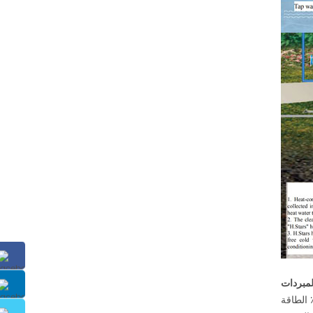
لمبردات
الحرارة لسبا هي موفرة للطاقة وحدة مضخة الحرارة مصدر الصرف الصحي المطورة خصيصا ل سبا. يمكن للنظام أن ينقذ عن 50٪ الطاقة