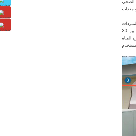
تخدم مصدر الصرف الصحي
لمبردات
تحتوي الوحدة على ما مجموعه 12 مواصفات قياسية مع التدفئة تتراوح بين 30kw-200kw، درجة حرارة الماء الساخن تتراوح بين 55 ℃ -85 ℃. يمكن
 وأدنى درجة حرارة مخرج المياه