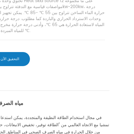
تحتوي وحدة مضخة Heat Skid Source ع
حرارة الماء الساخن تتراوح بين 55 ℃ -85 ℃. يمك
وحدات الاسترداد الحراري والباردة كما مطلوب. درجة حرارة
المياه لاستعادة الحرارة هي 65 ℃، وأدنى درجة حرارة م
للمياه المبردة هي 5 ℃.
التحقيق الآن
مياه الصرف
في مجال استخدام الطاقة النظيفة والمتجددة، يمكن استدعاء 
تمشيا مع الاتجاه العالمي من "الطاقة توفير، تخفيض الانبعاثات، حم
من خلال الحرارة في مياه الصرف الصحي في المناطق الحضري