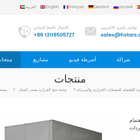
русский
Deutsch
français
English
العربية
تواصل بالبريد الاكتروني
الاتصال بالخط الساخن
+86 13119505727
sales@hstars.
شراكة
أشرطة فيديو
مشاريع
منتجا
منتجات
>
>
 للاهتمام للمضخات الحرارية والمبردات
وحدة ضخ الحرارة مصدر المياه
مضخة
تمام
ردات