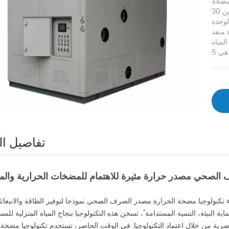
لى ما مجموعه 12
مواصفات قياسية مع التدفئة تتراوح بين 30kw-200kw، درجة
ن تجهيز الوحدة
 منفذ
خرج المياه
تفاصيل ال
 الصحي مصدر حرارة مثيرة للاهتمام للمضخات الحرارية والم
تكنولوجيا مضخة الحرارة مصدر الصرف الصحي نموذجا لتوفير الطاقة والانبعاثا
اية البيئة، التنمية المستدامة"، تسخن هذه التكنولوجيا بنجاح المياه المنزلية للم
ة من خلال اعتماد التكنولوجيا. في الوقت الحاضر، تستخدم تكنولوجيا مضخة 