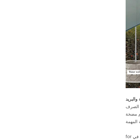
والبريد
ه الصرف
ام مضخة
 المهمة
 في