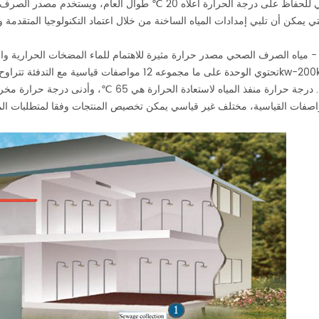
مقارنة بالمعدات التقليدية، تعتمد خصائص مصدر الصرف الصحي للحفاظ على درجة الحرارة أعلاه 20 ℃ طوال العام، ويس
- مياه الصرف الصحي مصدر حرارة مثيرة للاهتمام للماء المضخات الحرارية وا
تجهيز الوحدة وحدات الاسترداد الحراري والباردة كما مطلوب. درجة حرارة منفذ المياه لاستعادة الحرارة هي 65 ℃،