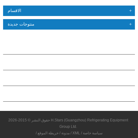
الاقسام
منتوجات جديدة
منتجات
حول هاستارز
شراكة
اتصل بنا
حقوق النشر © 2015-2026 H.Stars (Guangzhou) Refrigerating Equipment
Group Ltd.
سياسة خاصة
/
XML
/
مدونة
/
خريطة الموقع
/