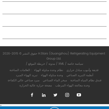
حول هاستارز
شراكة
اتصل بنا
حقوق النشر © 2015-2026 H.Stars (Guangzhou) Refrigerating Equipment
Group Ltd.
سياسة خاصة
/
XML
/
مدونة
/
خريطة الموقع
/
قذيفة وأنبوب مبادل حراري
نظام وحدة مناولة الهواء
العلامات الساخنة :
أنظمة التبريد الصناعي
وحدة مناولة الهواء
تبريد الهواء المبرد
فندق نظام المياه الساخنة
مبخر الماء الصناعي
مبرد صناعي عالي الكفاءة
وحدة معالجة الهواء المرطب
مضخة حرارة عالية الحرارة
"
"