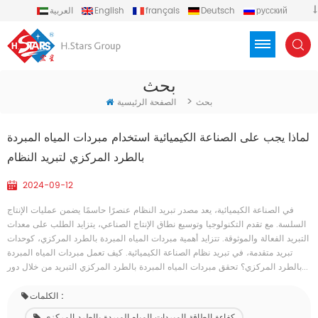
русский
Deutsch
français
English
العربية
español
português
Türkçe
Việt
Indonesia
بحث
>
بحث
الصفحة الرئيسية
لماذا يجب على الصناعة الكيميائية استخدام مبردات المياه المبردة
بالطرد المركزي لتبريد النظام
2024-09-12
في الصناعة الكيميائية، يعد مصدر تبريد النظام عنصرًا حاسمًا يضمن عمليات الإنتاج
السلسة. مع تقدم التكنولوجيا وتوسيع نطاق الإنتاج الصناعي، يتزايد الطلب على معدات
التبريد الفعالة والموثوقة. تتزايد أهمية مبردات المياه المبردة بالطرد المركزي، كوحدات
تبريد متقدمة، في تبريد نظام الصناعة الكيميائية. كيف تعمل مبردات المياه المبردة
بالطرد المركزي؟ تحقق مبردات المياه المبردة بالطرد المركزي التبريد من خلال دور...
الكلمات :
كفاءة الطاقة المبردات المياه المبردة بالطرد المركزي