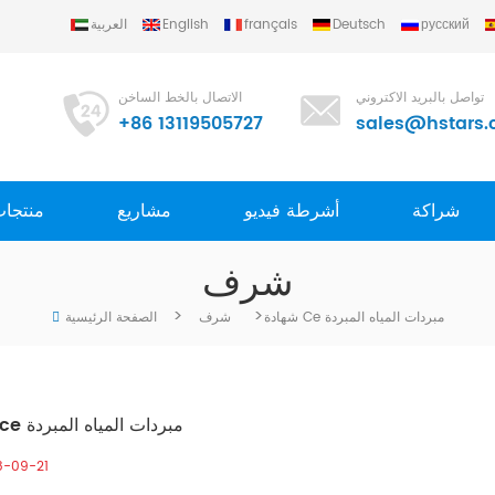
русский
Deutsch
français
English
العربية
تواصل بالبريد الاكتروني
الاتصال بالخط الساخن
+86 13119505727
sales@hstars.
شراكة
أشرطة فيديو
مشاريع
منتجا
شرف
>
>
شهادة Ce مبردات المياه المبردة
شرف
الصفحة الرئيسية
شهادة ce مبردات المياه المبردة
8-09-21