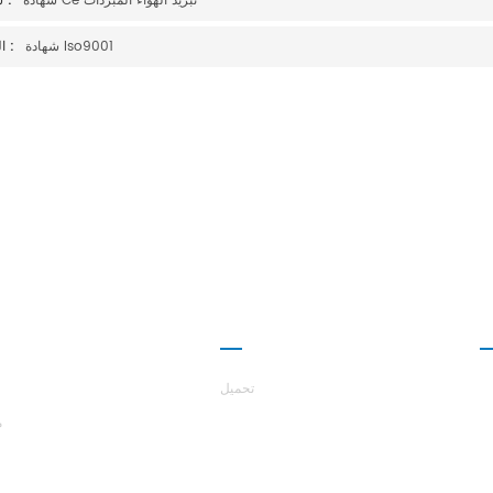
شهادة Ce تبريد الهواء المبردات
سابق :
شهادة Iso9001
التالى :
ا
شراكة
حول هاست
تحميل
م