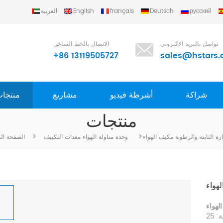
русский
Deutsch
français
English
العربية
تواصل بالبريد الاكتروني
الاتصال بالخط الساخن
+86 13119505727
sales@hstars.
شراكة
أشرطة فيديو
مشاريع
منتجا
منتجات
>
>
رة الثابتة والرطوبة مكيف الهواء
وحدة مناولة الهواء معدات التكييف
الصفحة ال
لهواء
لهواء