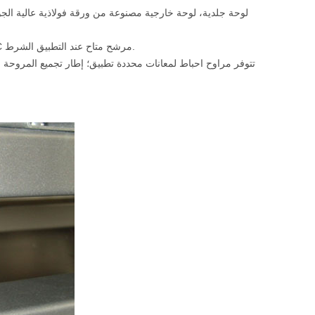
3. مرشح أقسام الألومنيوم مرشح مسبق مرشح، مرشح متوسط، مرشح نوع حقيبة HC مرشح متاح عند التطبيق الشرط.