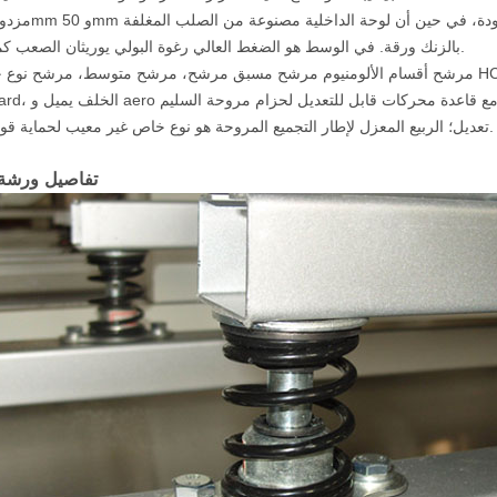
بالزنك ورقة. في الوسط هو الضغط العالي رغوة البولي يوريثان الصعب كما العزل.
4.Forward، الخلف يميل و aero تتوفر مراوح احباط لمع
تعديل؛ الربيع المعزل لإطار التجميع المروحة هو نوع خاص غير معيب لحماية قوية النقل.
تفاصيل ورشة 