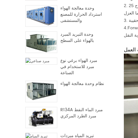
2. مزدوج 25mm و 50mm لوحة جلدية، لوحة خارجية مصنوعة من ورقة فولاذية عالية الجودة، في حين أن لوحة الداخلية مصنوعة من الصلب المغلفة
وحدة معالجة الهواء
استرداد الحرارة للمصنع
والمستشفى
انات محددة تطبيق؛ إطار تجميع المروحة مع قاعدة محركات قابل للتعديل لحزام مروحة السليم
وحدة التبريد المبرد
بالهواء على السطح
العمل
مبرد الهواء برغي نوع
مبرد للاستخدام في
الصناعة
نظام وحدة معالجة الهواء
R134A مبرد الماء النفط
مبرد الطرد المركزي
تبريد المياه مبردات