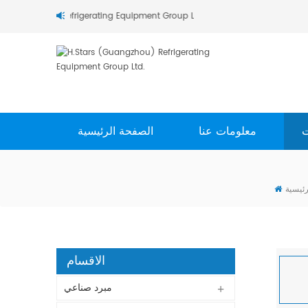
مرحبا بك في H.Stars (Guangzhou) Refrigerating Equipment Group Ltd..
ت
معلومات عنا
الصفحة الرئيسية
رئيسية
الاقسام
مبرد صناعي