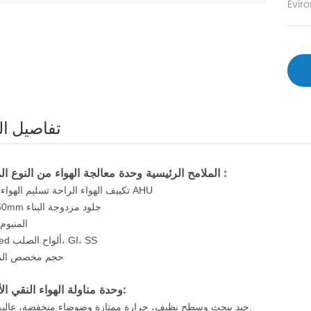
تفاصيل ال
الملامح الرئيسية وحدة معالجة الهواء من النوع المعياري :
1.quiet تكييف الهواء الراحة تسليم الهواء AHU
2.25 / 50mm جلود مزدوجة البناء
3.المنيو
4.Painted ألواح الصلب، GI، SS
5. حجم مخصص الم
الأوصاف:
وحدة مناولة الهواء النقي
1. جيد يبحث وسطح نظيف، حرارة ممتازة وضوضاء منخفضة، عالية قوة.