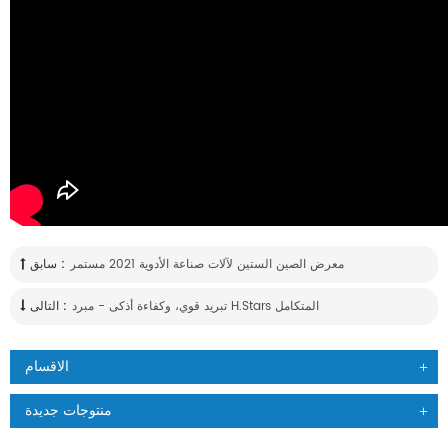
معرض الصين الستين لآلات صناعة الأدوية 2021 مستمر
سابق :
تبريد قوي، وكفاءة أذكى - مبرد H.Stars المتكامل
التالى :
الاقسام
منتوجات جديدة