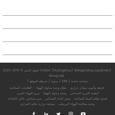
منتجات
حول هاستارز
شراكة
اتصل بنا
حقوق النشر © 2015-2026 H.Stars (Guangzhou) Refrigerating Equipment
Group Ltd.
سياسة خاصة
/
XML
/
مدونة
/
خريطة الموقع
/
قذيفة وأنبوب مبادل حراري
نظام وحدة مناولة الهواء
العلامات الساخنة :
أنظمة التبريد الصناعي
وحدة مناولة الهواء
تبريد الهواء المبرد
فندق نظام المياه الساخنة
مبخر الماء الصناعي
مبرد صناعي عالي الكفاءة
وحدة معالجة الهواء المرطب
مضخة حرارة عالية الحرارة