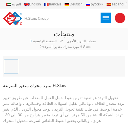
español
русский
Deutsch
français
English
العربية
português
Türkçe
Việt
Indonesia
منتجات
>
معدات التبريد الأخرى
الصفحة الرئيسية
>
مبرد محرك متغير السرعة H.Stars
مبرد محرك متغير السرعة H.Stars
تحويل التردد هو تقنية تقوم بضبط حمل العمل للمعدات عن طريق تغيير
تردد مصدر الطاقة ، وبالتالي تقليل استهلاك الطاقة وخسائرها ، وإطالة عمر
خدمة الوحدة. في قلب تقنية تحويل التردد ، يوجد محول التردد ، الذي يغير
تردد الشبكة الثابتة من 50 هرتز إلى أي تردد متغير يتراوح من 30 إلى 130
هرتز ، وبالتالي يحقق الضبط التلقائي لسرعة تشغيل المحرك.