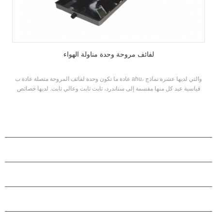
لفائف مروحة وحدة مناولة الهواء
عادة ما تكون وحدة لفائف المروحة متصلة عادة ب ahu، والتي لديها عشرة نماذج
قياسية عبد كل منها مقسمة إلى ستاندرد، ثابت ثابت وعالي ثابت. لديها خصائص
تحميل متغير وقوي القدرة على التكيف.
منتجات
حول هاستارز
شراكة
اتصل بنا