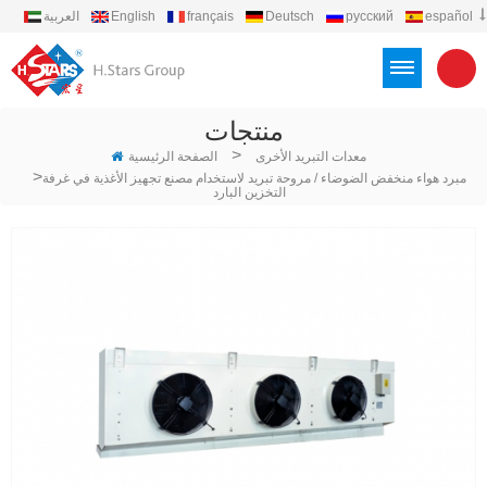
español
русский
Deutsch
français
English
العربية
português
Türkçe
Việt
Indonesia
منتجات
>
معدات التبريد الأخرى
الصفحة الرئيسية
>
مبرد هواء منخفض الضوضاء / مروحة تبريد لاستخدام مصنع تجهيز الأغذية في غرفة
التخزين البارد