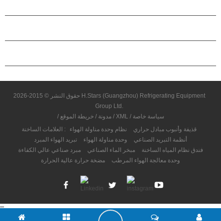
حول هاستارز
شراكة
اتصل بنا
حقوق النشر © 2015-2026 H.Stars (Guangzhou) Refrigerating Equipment
Group Ltd.
سياسة خاصة
/
XML
/
مدونة
/
خريطة الموقع
/
قذيفة وأنبوب مبادل حراري
نظام وحدة مناولة الهواء
العلامات الساخنة :
أنظمة التبريد الصناعي
وحدة مناولة الهواء
تبريد الهواء المبرد
فندق نظام المياه الساخنة
مبخر الماء الصناعي
مبرد صناعي عالي الكفاءة
وحدة معالجة الهواء المرطب
مضخة حرارة عالية الحرارة
"
"