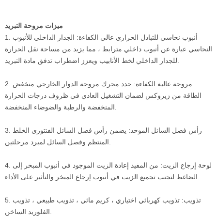
ميزات مروحة التبريد
1. أنبوب نحاسي للتبادل الحراري عالي الكفاءة: الجدار الداخلي للأنبوب
النحاسي عبارة عن أنبوب داخلي مترابط ، مما يزيد من مساحة نقل الحرارة
للجدار الداخلي لخط الأنابيب ويعزز اضطراب تدفق مادة التبريد.
2. مروحة عالية الكفاءة: حدد محرك مروحة الدوار الخارجي منخفض
الطاقة من زيروكس لضمان التشغيل العادي في ظروف درجات الحرارة
المنخفضة والرطبة والضوضاء المنخفضة.
3. رأس فصل السائل الموحد: يضمن رأس فصل السائل الفنتوري الخلط
المنتظم وفصل السائل لمبرد مرحلتين.
4. لوحة إرجاع الزيت: من المفيد إعادة الزيت الموجود في أنبوب المبخر إلى
الضاغط لتجنب تجميع الزيت في أنبوب إرجاع المبخر والتأثير على الأداء.
5. تذويب: تذويب كهربائي اختياري ، كريم مائي ، تذويب طبيعي ، تذويب
الفلوريد الساخن.