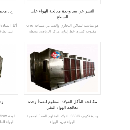
النشر عن بعد وحدة معالجة الهواء على
ح . مجم
السطح
ahu هو مناسبة للماكن التجاري والصناعي مساحة
مفتوحة كبيرة، خط إنتاج، مركز الرياضة، محطة
على نطاق 
المطار، محطة القطار، ورشة عمل مصنع ومراكز
التبريد , الغاز والصناعات الأخرى .
التسوق
مكافحة التآكل الفولاذ المقاوم للصدأ وحدة
وح
معالجة الهواء النقي
الفولاذ المقاوم للصدأ المدمجة SS316 وحدة تكييف
الهواء تبريد الهواء