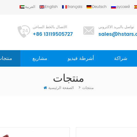
русский
Deutsch
français
English
العربية
تواصل بالبريد الاكتروني
الاتصال بالخط الساخن
+86 13119505727
sales@hstars.
شراكة
أشرطة فيديو
مشاريع
منتجا
منتجات
>
منتجات
الصفحة الرئيسية