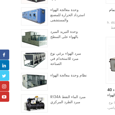
مام
وحدة معالجة الهواء
استرداد الحرارة للمصنع
والمستشفى
لحرارة المجموعة جمع الحرارة من
وضغط
وحدة التبريد المبرد
عالي،
بالهواء على السطح
 تكون
مبرد الهواء برغي نوع
مبرد للاستخدام في
الصناعة
نظام وحدة معالجة الهواء
النشر عن بعد رمي الهواء 40M وحدة تكييف
R134A مبرد الماء النفط
مبرد الطرد المركزي
ناسبة للاسكان التجاري والصناعي
ياضي،
لتسوق