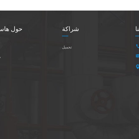
ا
شراكة
حول هاست
تحميل
م