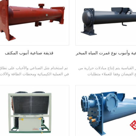
ية وأنبوب نوع غمرت المياه المبخر
قذيفة صناعية أنبوب المكثف
 القياسية يتم إنتاج مبادلات حرارية من
تم استخدام شل الصناعي والأخباب على نطاق
في العملية الكيميائية ومحطات الطاقة والآلات ا
وغيرها من الأماكن.