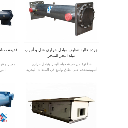
جودة عالية تنظيف مبادل حراري شل و أنبوب
قذيفة صناع
مياه البحر المبخر
هذا نوع من قذيفة مياه البحر وتبادل حراري
معيار و غير
أنبوبيستخدم على نطاق واسع في المعدات البحرية
النوع الفيضان وفقا للعملاء متطلبات.
ولكنه مناسب أيضا ل هؤلاء النظام الذي يحتاج إلى
معالجة المواد الكيميائية أو corossive السائل.