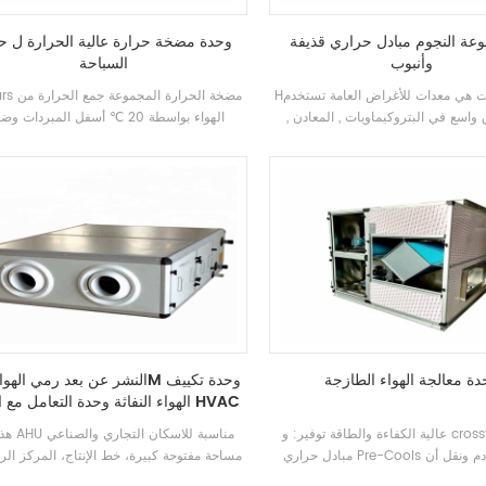
وعة النجوم مبادل حراري قذيفة
وحدة مضخة حرارة عالية الحرارة ل ح
وأنبوب
السباحة
Hأكل المبادلات هي معدات للأغراض العامة تستخدم
h. stars مضخة ا
واسع في البتروكيماويات , المعادن ,
الهواء بواسطة 20 ℃ أسفل المبردات 
الحرارة في درجة حرارة عالية وبريد الضغط ال
ثم مرت عبر نقل الحرارة إلى الحاجة إلى أن
المياه الساخنة أو وسائل الإعلام الأخرى
دة معالجة الهواء الطازجة
الهواء النفاثة وحدة التعامل مع الهواء HVAC
عالية الكفاءة والطاقة توفير: و crossflow لوحة
هذا نوع AHU م
مبادل حراري Pre-Cools الهواء العادم ونقل أن
مساحة مفتوحة كبيرة، خط الإنتاج، المركز الر
الحرارة في الهواء النقي ل Reheat، كفاءة تبادل
محطة المطار، محطة القطار، ورشة العمل وا