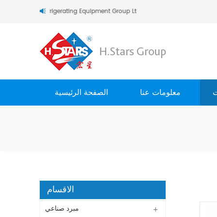
مرحبا بك في rs (Guangzhou) Refrigerating Equipment Group Ltd
ت
معلومات عنا
الصفحة الرئيسية
الاقسام
مبرد صناعي