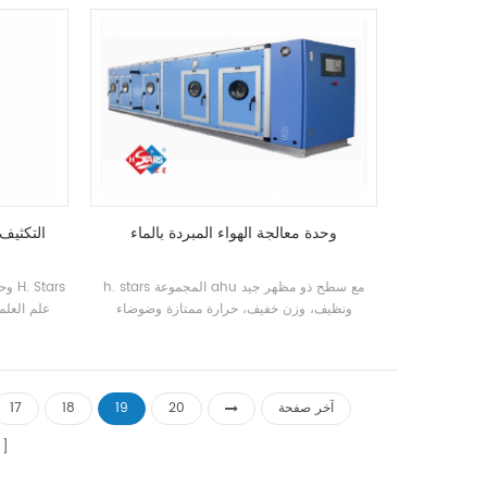
يمكن للمب
المطلوبة من 
وحدة معالجة الهواء المبردة بالماء
التكثيف 
h. stars المجموعة ahu مع سطح ذو مظهر جيد
وحد
ونظيف، وزن خفيف، حرارة ممتازة وضوضاء
علم العلم
منخفضة، عالية قوة.
التبريد الصن
ودرجة الحرارة المنخفضة الخاصة المتطلبات.
آخر صفحة
20
19
18
17