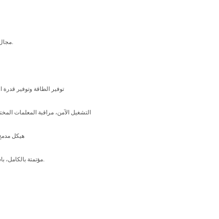
مجال تجهيز الأغذية التطبيقات والتبريد والتبريد الصناعي والتجاري مع درجة حرارة منخفضة خاصة المتطلبات.
1. توفير الطاقة وتوفير قدرة التبريد عند الط
2. التشغيل الآمن، مراقبة المعلمات ال
3. هيكل مد
4. مؤتمتة بالكامل، باستخدام الإيطالية ديكيل أو الولايات المتحدة التي يتم التحكم فيها وحدة متوازية متقدمة مخصصة تحكم.