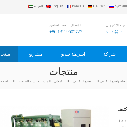
русский
Deutsch
français
English
العربية
مرحبا بك في ment Group Ltd
لبريد الاكتروني
الاتصال بالخط الساخن
+86 13119505727
sales@hsta
شراكة
أشرطة فيديو
مشاريع
منتجا
منتجات
>
>
>
حلة واحدة التكثيف
وحدة التكثيف
لا شيء المبرد القياسية الخاصة
الصفحة
كثيف
 ضاغط،
لصغيرة