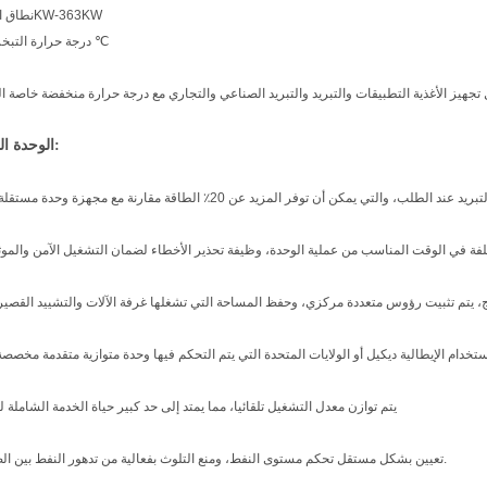
نطاق التبريد 76KW-363KW
درجة حرارة التبخر 0 ~ -45 ℃
الوحدة الخصائص:
لب، والتي يمكن أن توفر المزيد عن 20٪ الطاقة مقارنة مع مجهزة وحدة مستقلة واحدة
مختلفة في الوقت المناسب من عملية الوحدة، وظيفة تحذير الأخطاء لضمان التشغيل الآمن والموث
مج، يتم تثبيت رؤوس متعددة مركزي، وحفظ المساحة التي تشغلها غرفة الآلات والتشييد القصير
5. يتم توازن معدل التشغيل تلقائيا، مما يمتد إلى حد كبير حياة الخدمة الشاملة ل
6. تعيين بشكل مستقل تحكم مستوى النفط، ومنع التلوث بفعالية من تدهور النفط بين الضواغط.