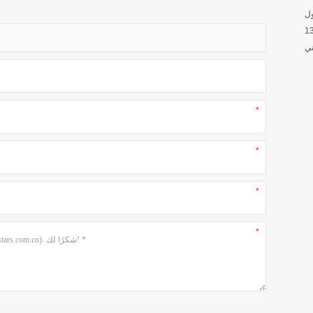
Wh
 + 86-20-