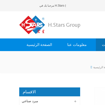
H.Stars (Guangzhou) Refrigerating Equip..
ت
معلومات عنا
الصفحة الرئيسية
 الرئيسية
الاقسام
مبرد صناعي