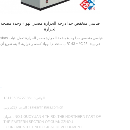
قياسي منخفض جدا درجة الحرارة مصدر الهواء وحدة مضخة
الحرارة
h'stars قياسي منخفض جدا وحدة مضخة الحرارة مصدر ا
في بيئة -25 ℃ ~ 43 ℃، باستخدام الهواء كمصدر حرارة، لا يتم تفريغ أي
ملوثات و 55 ° C المياه الساخنة مستعدة لتلبية
بين 35-55 ° مئترا. وظيفة التدفئة، مناسبة لتوريد الهواء المباشر أو الإشعا
الأرضي التدفئة.
اتصل بن
الهاتف : +86 13119505727
sales@hstars.com.cn
البريد الإلكتروني :
عنوان : NO.1 GUOYUAN 4 TH RD.,THE NORTHERN PART OF
THE EASTERN SECTION OF GUANGZHOU
ECONOMIC&TECHNOLOGICAL DEVELOPMENT