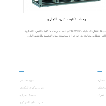
وحدات تكثيف التبريد التجاري
تم تصميم وحدات تكثيف التبريد التجارية "h.stars" خصيصًا للإنتاج العمليات
مبرد التكث
التي تتطلب معالجة بدرجة حرارة منخفضة مثل التجميد والحفظ البارد
التبريد. عليه يستخدم ضواغط لولبية شبه محكمة ومجهزة بمكونات مثل
فات قذيفة وأنبوب. عليه مناسبة لتجهيز الأغذية والتبريد ومختلف منخفضة
خاصة درجة حرارة أنظمة التبريد الصناعية والتجارية.
ارز
منتجات
حضاره
مبرد صناعي
نعطف
تبريد مركزي للتكييف
شرف
مضخة الحرارة
مبرد الطرد المركزي