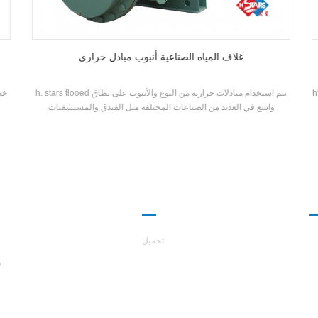
غلاف المياه الصناعية أنبوب مبادل حراري
لحرارة تعمل بثبات
h. stars flooed يتم استخدام مبادلات حرارية من النوع والأنبوب على نطاق
واسع في العديد من الصناعات المختلفة مثل الفندق والمستشفيات
 الطلب على الماء الساخن
والتخزين البارد وحقن العفن إلخ، كجزء من مبرد، معتمدة من CE. على مدى
و
ع
العقود، H. Stars تم بيع المبادلات الحرارية إلى أكثر من 58 دولة، تغطي آسيا
مكث
وأفريقيا وأوروبا و أوقيانوسيا.
ا
شراكة
حول هاست
تحميل
م