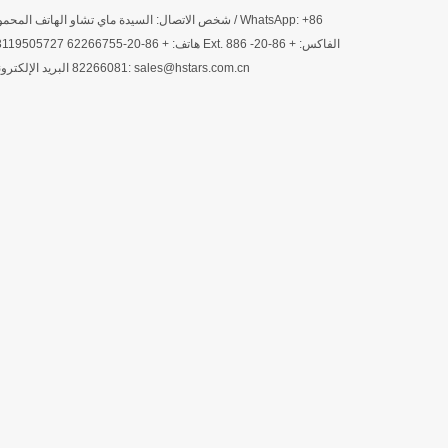
شخص الاتصال: السيدة ماي تشاو الهاتف المحمول / atsApp: +86
13119505727 هاتف: + 86-20-62266755 Ext. 886 الفاكس:
82266081 البريد الإلكتروني: sales@hstars.com.cn