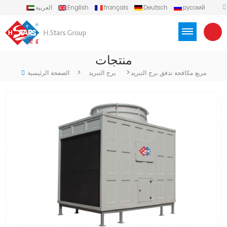
русский
Deutsch
français
English
العربية
español
português
Türkçe
Việt
Indonesia
منتجات
>
>
مربع مكافحة تدفق برج التبريد
برج التبريد
الصفحة الرئيسية