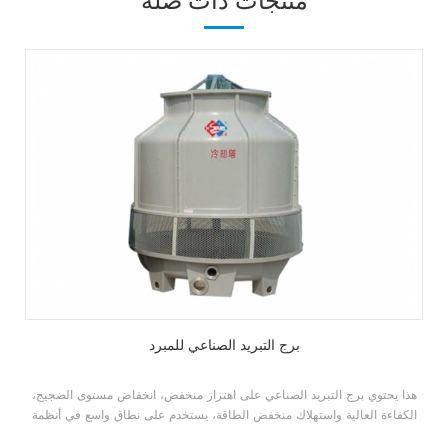
منتجات ذات صله
برج التبريد الصناعي للمبرد
هذا يحتوي برج التبريد الصناعي على اهتزاز منخفض، انخفاض مستوى الضجيج،
الكفاءة العالية واستهلاك منخفض الطاقة، يستخدم على نطاق واسع في أنظمة
المياه التبريد والتعميم للتبريد، تكييف الهواء، الكيميائية، الصناعة الخفيفة وغيرها