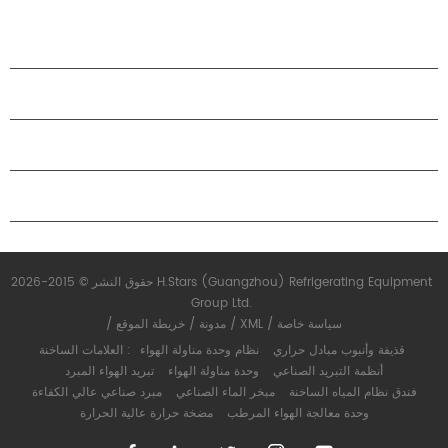
الصناعات.
منتجات
حول هاستارز
شراكة
اتصل بنا
حقوق النشر © 2015-2026 H.Stars (Guangzhou) Refrigerating Equipment
Group Ltd.
سياسة خاصة
/
XML
/
مدونة
/
خريطة الموقع
/
قذيفة وأنبوب مبادل حراري
نظام وحدة مناولة الهواء
العلامات الساخنة :
أنظمة التبريد الصناعي
وحدة مناولة الهواء
تبريد الهواء المبرد
فندق نظام المياه الساخنة
مبخر الماء الصناعي
مبرد صناعي عالي الكفاءة
وحدة معالجة الهواء المرطب
مضخة حرارة عالية الحرارة