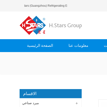
مرحبا بك في H.Stars (Guangzhou) Refrigerating Equipment Group Ltd..
ت
معلومات عنا
الصفحة الرئيسية
الاقسام
مبرد صناعي