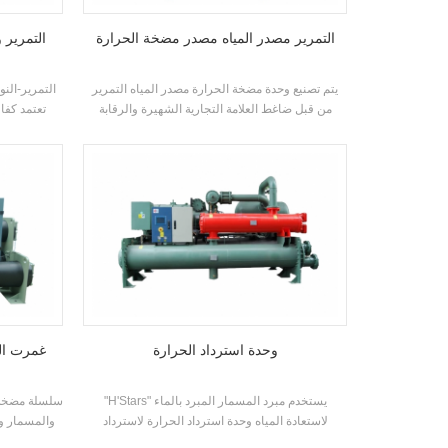
التمرير مصدر المياه مصدر مضخة الحرارة
التمرير 
يتم تصنيع وحدة مضخة الحرارة مصدر المياه التمرير
التمرير-النو
من قبل ضاغط العلامة التجارية الشهيرة والرقابة
تعتمد كفا
الإلكترونية الأصلية، وهي مجهزة ببحوث مستقلة
وتصنيع كفاءة
وتطوير كفاءة عالية مبادل حراري دويعال
حراري لفائف، باستخدام R22، R134A، R407C مبرد
وحدة استرداد الحرارة
غمرت الم
"H'Stars" يستخدم مبرد المسمار المبرد بالماء
لاستعادة المياه وحدة استرداد الحرارة لاسترداد
والمسمار وح
الحرارة الناتجة عن تبادل الحرارة بين بخار المبردات
التوأم ال