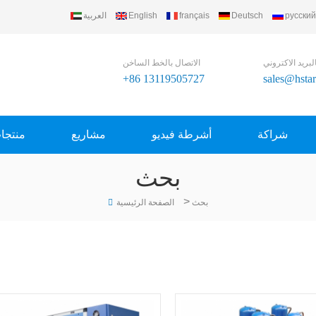
русский
Deutsch
français
English
العربية
لبريد الاكتروني
الاتصال بالخط الساخن
+86 13119505727
sales@hsta
شراكة
أشرطة فيديو
مشاريع
منتجا
بحث
>
بحث
الصفحة الرئيسية