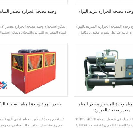
وحدة مضخة الحرارة تبريد الهواء
وحدة مضخة الحرارة مصدر المياه
ع وحدة المضخة الحرارية المبردة بالهواء
"h'stars" يمكن است
ءة عالية ضاغط التمرير مغلق بالكامل،
المياه المعيارية للتبريد والتدفئة، ويمكن استبدال
 عالية شل و أنبوب مبادل حراري ومبادل
الأجهزة. يمكن للنظام استبدال المرجل الأصلي 
الهواء النظام؛ سعة التبريد كافية، والكفاءة مر
1. المستوى.
ياه وحدة المسمار مصدر المياه
مصدر الهواء وحدة المياه الساخنة الذ
مصدر مضخة الحرارة
"h'stars" 40std سلسلة مضخة المياه في غسول المياه
تستخدم وحدة تسخين المياه الذكي الهواء ك
دة المضخة الحرارية تعتمد كفاءة عالية
حراري منخفض لصنع الماء الساخن، وهو مو
مسمار ضاغط، ذاتيا وتصنيع كفاءة عالية
للطاقة وكفاءة وبيئة ودية.