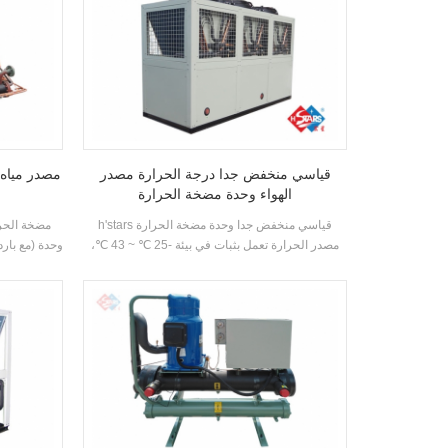
قياسي منخفض جدا درجة الحرارة مصدر
الهواء وحدة مضخة الحرارة
h'stars قياسي منخفض جدا وحدة مضخة الحرارة
مصدر الحرارة تعمل بثبات في بيئة -25 ℃ ~ 43 ℃،
وحدة (مع بارد
باستخدام الهواء كمصدر حرارة، لا يتم تفريغ أي ملوثات
تم تطويرها و
و 55 ° C المياه الساخنة مستعدة لتلبية الطلب على
حمام السباحة
الماء الساخن بين 35-55 ° مئترا. وظيفة التدفئة،
الحرارة م
مناسبة لتوريد الهواء المباشر أو الإشعاع الأرضي
التدفئة.
طريقة التدفئة