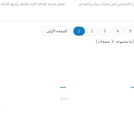
رة الانتعاش) هي معدات مياه ساخنة تم
تعتمد جديدة كفاءة عالية ضاغط ولديها كفاءة 
تاجها لاستحمام، حمام السباحة الساخن،
تصل إلى 2.5 متطورة للكهرباء والطباعة وا
 وغيرها من أماكن الاستحمام، واستخراج
والطب وغيرها الصناعات.
ن مياه الصرف الصحي المحلية، وتوفير
الطاقة وحماية البيئة.توفير 30٪ ~ 50٪ مقارنة مع
5
4
3
2
1
الصفحة الأولى
 التقليدية، والتي يمكن أن تقلل كثيرا من
العملية التكلفة.
ما مجموعه
6
صفحات
ا
شراكة
حول هاست
تحميل
م