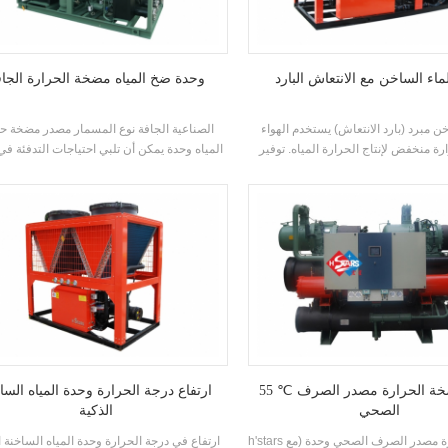
ماء الساخن مع الانتعاش البارد
وحدة ضخ المياه مضخة الحرارة الجا
خن مبرد (بارد الانتعاش) يستخدم الهواء
الصناعية الجافة نوع المسمار مصدر مضخة ح
ة منخفض لإنتاج الحرارة المياه. توفير
المياه وحدة يمكن أن تلبي احتياجات التدفئة ف
فاءة العالية وحماية البيئة، يتم استرداد
الشتاء والتبريد في الصيف من خلال الحرارة 
ردة التي يتم تفريغها في عملية التدفئة من
المياه المتقدمة مضخة نظام تكييف الهواء الم
لاسترداد البارد، لتحسين كفاءة الطاقة
الى جانب ذلك، هناك ليست هناك حاجة لنظام 
لة وتحقيق تكاليف الصفر التكلفة
المرجل للتدفئة ، وهناك حاجة إلى برج التبريد ل 
، ولا يتحقق أي تلوث أو انبعاث أثناء الاستخدام.
55 ℃ وحدة مضخة الحرارة مصدر الصرف
ارتفاع درجة الحرارة وحدة المياه السا
الصحي
الذكية
h'stars مضخة الحرارة مصدر الصرف الصحي وحدة (مع
ارتفاع في درجة الحرارة وحدة المياه الساخنة ا