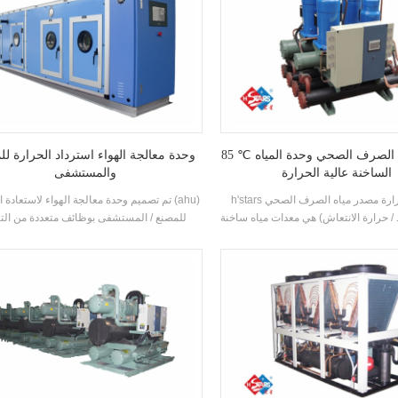
85 ℃ مصدر مياه الصرف الصحي وحدة المياه
وحدة معالجة الهواء استرداد الحرارة لل
الساخنة عالية الحرارة
والمستشفى
h'stars مضخة الحرارة مصدر مياه الصرف الصحي
تم تصميم وحدة معالجة الهواء لاستعادة الحرار
 / حرارة الانتعاش) هي معدات مياه ساخنة
للمصنع / المستشفى بوظائف متعددة من التب
إنتاجها لاستحمام، حمام السباحة الساخن،
والتدفئة والترطيب وإزالة الرطوبة وتنقية الهواء.
 وغيرها من أماكن الاستحمام، واستخراج
ن مياه الصرف الصحي المحلية، وتوفير
الطاقة وحماية البيئة.توفير 30٪ ~ 50٪ مقارنة مع
 التقليدية، والتي يمكن أن تقلل كثيرا من
العملية التكلفة.