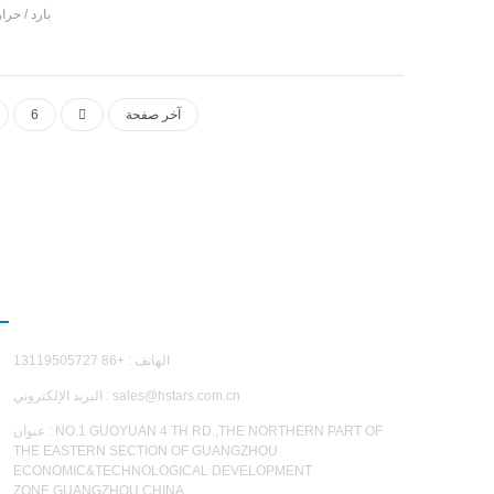
بارد / حرا
تطويرها وإن
حمام السباحة
الحرارة م
آخر صفحة
6
طريقة التدفئة
اتصل بن
الهاتف : +86 13119505727
sales@hstars.com.cn
البريد الإلكتروني :
عنوان : NO.1 GUOYUAN 4 TH RD.,THE NORTHERN PART OF
THE EASTERN SECTION OF GUANGZHOU
ECONOMIC&TECHNOLOGICAL DEVELOPMENT
ZONE,GUANGZHOU,CHINA