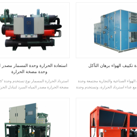
مخرطة نوع المبخر، R22، R134A المبردات، كفاءة
الطاقة تصل إلى 6.7. درجة حرارة مخرج المياه
الساخنة 50 ° C يمكن تكوين وحدة استرداد الحرارة
وفقا لمتطلبات العملاء الوحدة لديها ما مجموعه 20
معيار المواصفات.
 تكييف الهواء برهان التآكل
استعادة الحرارة وحدة المسمار مصدر ال
وحدة مضخة الحرارة
الهواء الصناعية والتجارية مجتمعة وحدة
"h'stars" استر
 مع عداء استرداد الحرارة، وتستخدم وحدة
مضخة الحرارة مصدر المياه المبرد لتبادل الحرا
ء هذه على نطاق واسع في هؤلاء صناعات
بخار المبردات والمياه خلال العملية، تحويل اس
مع دليل التآكل المتطلبات.
الطاقة الحرارة في الماء الساخن القابل للاست
وتوفير كمية كبيرة من تكييف الهواء مع توفير 
الهواء. الماء الساخن في الحياة.