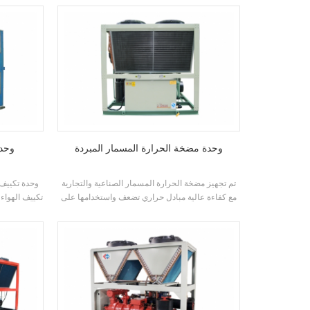
والمياه عملية التبريد، التي توفر للعملاء تكييف الهواء
تكييف الهواء وكمية كبيرة من الماء المحلي المياه.
وحدة مضخة الحرارة المسمار المبردة
وحدة
تم تجهيز مضخة الحرارة المسمار الصناعية والتجارية
وحدة تكييف 
مع كفاءة عالية مبادل حراري تضعف واستخدامها على
تكييف الهواء
نطاق واسع في بناء أنظمة تكييف الهواء، والمكاتب
تكييف الهوا
الصغيرة والمتوسطة الحجم، ورش عمل المصانع،
ومحلات النبيذ، والفيلات وغيرها من أجهزة تكييف
الهواء البيئات.