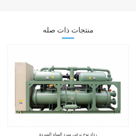
منتجات ذات صله
رذاذ نوع برغي مبرد المياه المبردة