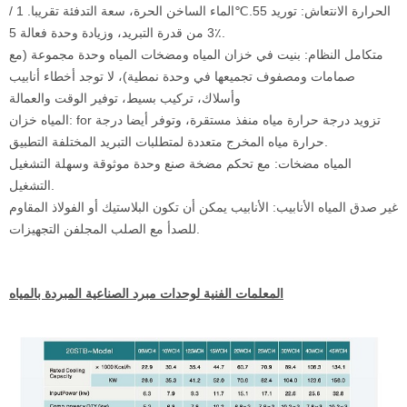
الحرارة الانتعاش: توريد 55.
℃
الماء الساخن الحرة، سعة التدفئة تقريبا. 1 /
3 من قدرة التبريد، وزيادة وحدة فعالة 5٪.
متكامل النظام: بنيت في خزان المياه ومضخات المياه وحدة مجموعة (مع
صمامات ومصفوف تجميعها في وحدة نمطية)، لا توجد أخطاء أنابيب
وأسلاك، تركيب بسيط، توفير الوقت والعمالة
المياه خزان: for تزويد درجة حرارة مياه منفذ مستقرة، وتوفر أيضا درجة
حرارة مياه المخرج متعددة لمتطلبات التبريد المختلفة التطبيق.
المياه مضخات: مع تحكم مضخة صنع وحدة موثوقة وسهلة التشغيل
التشغيل.
غير صدق المياه الأنابيب: الأنابيب يمكن أن تكون البلاستيك أو الفولاذ المقاوم
للصدأ مع الصلب المجلفن التجهيزات.
المعلمات الفنية لوحدات مبرد الصناعية المبردة بالمياه