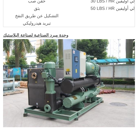
LBS / HR البولي أوليفين
حقن صب
LBS / HR البولي أوليفين
بثق
التشكيل عن طريق النفخ
تبريد هيدروليكي
وحدة مبرد الصناعية لصناعة البلاستيك