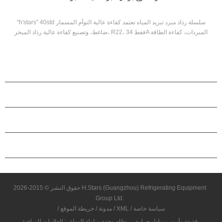
"h'stars" 40std سلسلة رذاذ مبرد تبريد المياه تعتمد كفاءة عالية التوأم المسمار
ضاغط، وتصنيع كفاءة عالية رذاذ المبخر، R22، فقط 34A المبردات، كفاءة الطاقة
تصل إلى 5.5. الوحدة لديها 20 القياسية المواصفات.
منتجات
حول هاستارز
شراكة
اتصل بنا
حقوق النشر © 2015-2026 H.Stars (Guangzhou) Refrigerating Equipment
Group Ltd.
سياسة خاصة
/
XML
/
مدونة
/
خريطة الموقع
/
قذيفة وأنبوب مبادل حراري
نظام وحدة مناولة الهواء
العلامات الساخنة :