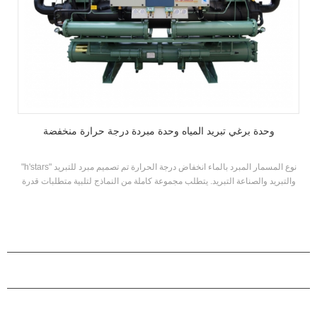
وحدة برغي تبريد المياه وحدة مبردة درجة حرارة منخفضة
"h'stars" نوع المسمار المبرد بالماء انخفاض درجة الحرارة تم تصميم مبرد للتبريد
والتبريد والصناعة التبريد. يتطلب مجموعة كاملة من النماذج لتلبية متطلبات قدرة
التبريد المختلفة ودرجة الحرارة المتطلبات. العلامة التجارية: h'stars
منتجات
حول هاستارز
شراكة