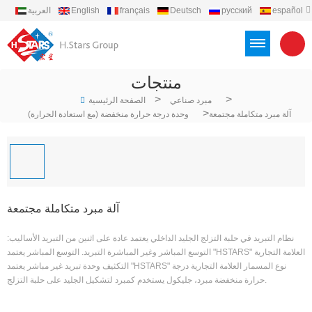
español
русский
Deutsch
français
English
العربية
português
Türkçe
Việt
Indonesia
منتجات
>
>
مبرد صناعي
الصفحة الرئيسية
>
آلة مبرد متكاملة مجتمعة
وحدة درجة حرارة منخفضة (مع استعادة الحرارة)
آلة مبرد متكاملة مجتمعة
نظام التبريد في حلبة التزلج الجليد الداخلي يعتمد عادة على اثنين من التبريد الأساليب:
التوسع المباشر وغير المباشرة التبريد. التوسع المباشر يعتمد "HSTARS" العلامة التجارية
التكثيف وحدة تبريد غير مباشر يعتمد "HSTARS" نوع المسمار العلامة التجارية درجة
حرارة منخفضة مبرد، جليكول يستخدم كمبرد لتشكيل الجليد على حلبة التزلج.