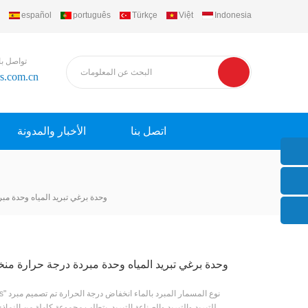
español
português
Türkçe
Việt
Indonesia
تواصل با
rs.com.cn
اتصل بنا
الأخبار والمدونة
وحدة برغي تبريد المياه وحدة مب
وحدة برغي تبريد المياه وحدة مبردة درجة حرارة من
"h'stars" نوع المس
للتبريد والتبريد والصناعة التبريد. يتطلب مجموعة كاملة من النماذج 