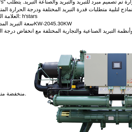
"h'stars" نوع المسمار المبرد بالماء ا
العلامة التجارية: h'stars
سعة التبريد المدى: 25KW-2045.30KW
د وأنظمة التبريد الصناعية والتجارية المختلفة مع انخفاض درجة ا
منخفضة متطلبات.