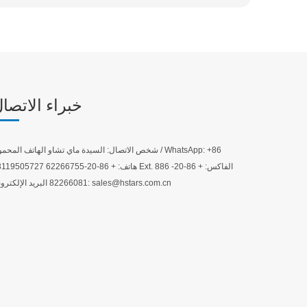
خبراء الاتصا
شخص الاتصال: السيدة ماي تشاو الهاتف المحمول / atsApp: +86
13119505727 هاتف: + 86-20-62266755 Ext. 886 الفاكس:
82266081 البريد الإلكتروني: sales@hstars.com.cn