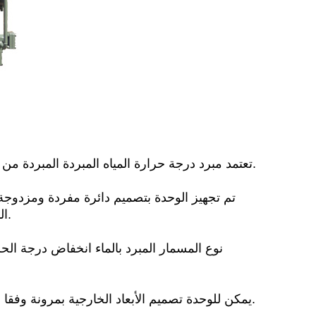
(1) تعتمد مبرد درجة حرارة المياه المبردة المبردة من المياه ضاغط برغي توأم لتتناسب مع المكثف عالية الكفاءة المبخر.
الدائرة المزدوجة، لا يزال الضاغط الآخر عادة دون التأثير على استخدام.
(4) يمكن للوحدة تصميم الأبعاد الخارجية بمرونة وفقا لشروط غرفة الماكينة، ويمكن شحن الأجزاء وتجميعها في الموقع.