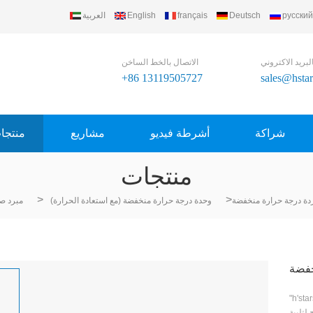
русский
Deutsch
français
English
العربية
لبريد الاكتروني
الاتصال بالخط الساخن
+86 13119505727
sales@hsta
شراكة
أشرطة فيديو
مشاريع
منتجا
منتجات
>
>
ردة درجة حرارة منخفضة
وحدة درجة حرارة منخفضة (مع استعادة الحرارة)
مبرد ص
خفضة
مار المبرد بالماء انخفاض درجة الحرارة تم تصميم مبرد
لتلبية