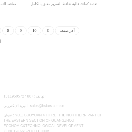
تعتمد كفاءة عالية ضاغط التمرير مغلق بالكامل،
ضاغط التمر
وتصنيع كفاءة عالية شل و أنبوب مبادل حراري ومبادل
كفاءة عالية
حراري لفائف، باستخدام R22، R134A، R407C مبرد
لفائف، يعتمد R22 و
آخر صفحة
10
9
8
اتصل بن
الهاتف : +86 13119505727
sales@hstars.com.cn
البريد الإلكتروني :
عنوان : NO.1 GUOYUAN 4 TH RD.,THE NORTHERN PART OF
THE EASTERN SECTION OF GUANGZHOU
ECONOMIC&TECHNOLOGICAL DEVELOPMENT
ZONE,GUANGZHOU,CHINA