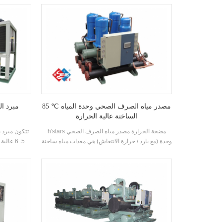
الإلكترونية مكونات. وهي مجهزة ب كفاءة عالية شل و
أنبوب مكثفات و المبخرات.
استرداد الحر
الوحدة لديها 39 القياسية المواصفات.
85 ℃ مصدر مياه الصرف الصحي وحدة المياه
مبرد ال
الساخنة عالية الحرارة
h'stars مضخة الحرارة مصدر مياه الصرف الصحي
تتكون مبرد ب
وحدة (مع بارد / حرارة الانتعاش) هي معدات مياه ساخنة
5: 6 عا
تم تطويرها وإنتاجها لاستحمام، حمام السباحة الساخن،
ومبخر، وم
حمام السباحة وغيرها من أماكن الاستحمام، واستخراج
الكهربائي م
الحرارة من مياه الصرف الصحي المحلية، وتوفير
الطاقة وحماية البيئة.توفير 30٪ ~ 50٪ مقارنة مع
طريقة التدفئة التقليدية، والتي يمكن أن تقلل كثيرا من
العملية التكلفة.