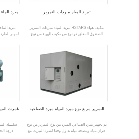
تبريد المياه مبردات التمرير
R134A مبرد ا
تبريد المياه مبردات التمرير HSTARS مكيف هواء
تبريد الما
الصندوق المغلق هو نوع من مكيف الهواء من نوع
لمهبر الطرد
سبليت، والذي يستخدم على نطاق واسع في المنازل
ضواغط ال
والصغيرة مكاتب. مكيفات الهواء مجلس الوزراء لديها
المبخرات، أن
مزايا الطاقة العالية والرياح القوية الطاقة. الوحدة لديها
نوع اقت
8 المواصفات القياسية ومدخل مياه التبريد درجة
التطبيقات:
الحرارة. المدى 21-35 °C. العلامة التجارية: HSTARS
الم
تبريدالقدرة المدى: 25.7kw ~ 147.7kw التطبيقات:
مصنع، مطعم، مركز تسوق، مكتب وغيرها من أجهزة
تكييف الهواء أنظمة
التمرير مربع نوع مبرد المياه مبرد الصناعية
غمرت الميا
تم تجهيز مبرد الصناعي المبرد من نوع التمرير من نوع
خزان مياه ومضخة مياه تداول وفقا لقدرة التبريد، مع
درجة الحر
ضواغط العلامة التجارية المعروفة والسيطرة
المزدوج ضا