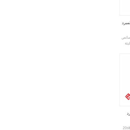
مبرد
خصائص
يئة
pot،
لمغلقة
رد
التمرير المبرد الصناعي تبريد الهواء