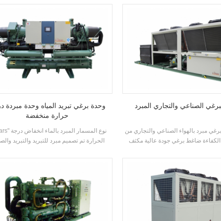
غمرف المياه، R22 و R134A مبرج. يمكن تكوين
ارة بناء على احتياجات العملاء الحرارية
برغي الصناعي والتجاري المبرد
وحدة برغي تبريد المياه وحدة مبردة د
حرارة منخفضة
رغي مبرد بالهواء الصناعي والتجاري من
"h'stars" نوع المسمار ا
لية الكفاءة ضاغط برغي جودة عالية مكثف
الحرارة تم تصميم مبرد للتبريد والتبريد والص
جهزة ب اسم العلامة التجارية التحكم
التبريد. يتطلب مجموعة كاملة من النماذج لتل
كونات، والتي يمكن استخدامها على نطاق
متطلبات قدرة التبريد المختلفة ودرجة الحرا
واسع في مختلف الصناعات.
المتطلبات. العلامة التجارية: h'stars