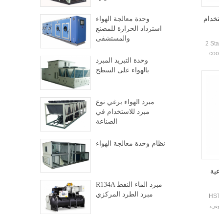
تخدام
وحدة معالجة الهواء
استرداد الحرارة للمصنع
والمستشفى
2 Sta
coo
وحدة التبريد المبرد
Ce
بالهواء على السطح
pe
insta
مبرد الهواء برغي نوع
مبرد للاستخدام في
الصناعة
نظام وحدة معالجة الهواء
عية
R134A مبرد الماء النفط
مبرد الطرد المركزي
intustr مبرد يعتمد
ني،