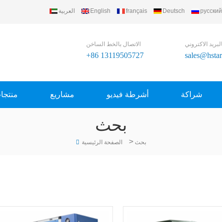
русский
Deutsch
français
English
العربية
لبريد الاكتروني
الاتصال بالخط الساخن
+86 13119505727
sales@hsta
شراكة
أشرطة فيديو
مشاريع
منتجا
بحث
>
بحث
الصفحة الرئيسية