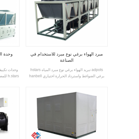
مبرد الهواء برغي نوع مبرد للاستخدام في
وحدة ال
الصناعة
hstars تبريد الهواء برغي نوع مبرد المياه adpots
وحدات تكييف 
hanbell برغي الضواغط واسترداد الحرارة اختياري
للمصنع
للعملاء لاستخدام inustry. عالية الجودة مع عملية
حلولًا لصنا
سهلة.
السيارات وال
والمعالجة الص