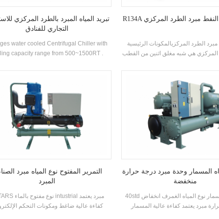
لماء النفط مبرد الطرد المركزي
تبريد المياه المبرد بالطرد المركزي للاس
التجاري للفنادق
ء مبرد الطرد المركزيالمكونات الرئيسية
ges water cooled Centrifugal Chiller with
 المركزي هي شبه مغلق اثنين من القطب
ling capacity range from 500~1500RT .
طرد المركزي، رذاذ نوع (فيلم سقط)
ntrifugal chiller is so reliable, so high-
ظمة إعادة تدوير السوائل المبردة، فلاش
rforming, so future-proof that once it’s
صاديات وخنق لوحة الاختناق الأجهزة.
lled, you may never have to think about it
 تستخدم أساسا في أنظمة تكييف الهواء
again. Low maintance cost.
ركزية والتبريد العملية الصناعية
ه المسمار وحدة مبرد درجة حرارة
التمرير المفتوح نوع المياه مبرد الصنا
منخفضة
المبرد
40std سلسلة المسمار نوع المياه الغمرف انخفاض
HSTARS نوع مفتوح بالماء ial
ارة مبرد يعتمد كفاءة عالية المسمار
كفاءة عالية ضاغط ومكونات التحكم الإلكترو
غط، والمصنعة كفاءة عالية المبخر نوع
مجهزة بمكثف تبريد ممتاز و المبخر