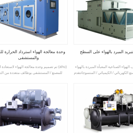
تبريد المبرد بالهواء على السطح
وحدة معالجة الهواء استرداد الحرارة لل
والمستشفى
الهواء الصناعية المعبأة المبردة بالهواء
تم تصميم وحدة معالجة الهواء لاستعادة الحرار
 الكهربائي / الكيميائي / المنسوجاتتقدم h.stars
للمصنع / المستشفى بوظائف متعددة من التب
عة الأدوية وصناعة الإلكترونيات وصناعة
والتدفئة والترطيب وإزالة الرطوبة وتنقية الهواء.
طباعة وصناعة الأغذية والمباني التجارية
وتية وحماية البيئة وجودة الهواء الداخلي
والتهوية البحرية