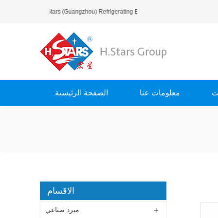
مرحبا بك في H.Stars (Guangzhou) Refrigerating Equipment Group Ltd..
ت
معلومات عنا
الصفحة الرئيسية
الاقسام
مبرد صناعي