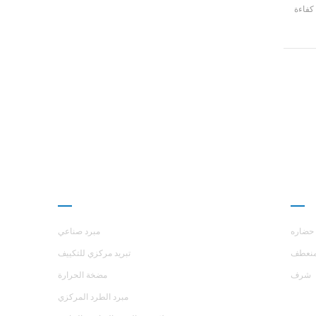
كفاءة
 R22،
لطاقة الصف يصل إلى 2
ارز
منتجات
حضاره
مبرد صناعي
نعطف
تبريد مركزي للتكييف
شرف
مضخة الحرارة
مبرد الطرد المركزي