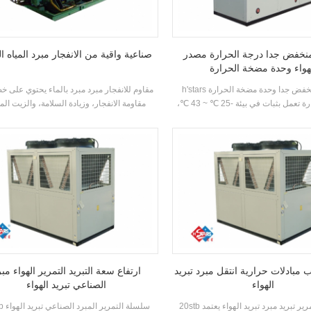
نخفض جدا درجة الحرارة مصدر
صناعية واقية من الانفجار مبرد المياه ال
هواء وحدة مضخة الحرارة
h'stars قياسي منخفض جدا وحدة مضخة الحرارة
مقاوم للانفجار مبرد مبرد بالماء يحتوي على 
مصدر الحرارة تعمل بثبات في بيئة -25 ℃ ~ 43 ℃،
مقاومة الانفجار، وزيادة السلامة، والزيت المل
واء كمصدر حرارة، لا يتم تفريغ أي ملوثات
بالنفط، ومليئة الرمال، وغير التدفئة، و ting
و 55 ° C المياه الساخنة مستعدة لتلبية الطلب على
محكم، إلخ، وهو مناسب لبيئة الفضاء الداخلي ا
الماء الساخن بين 35-55 ° مئترا. وظيفة التدفئة،
ذاتيا مع خليط الغاز المتفجر في الهواء.
ريد الهواء المباشر أو الإشعاع الأرضي
التدفئة.
 مبادلات حرارية انتقل مبرد تبريد
ارتفاع سعة التبريد التمرير الهواء مب
الهواء
الصناعي تبريد الهواء
20stb سلسلة التمرير تبريد مبرد تبريد الهواء يعتمد
20stb سلسلة 