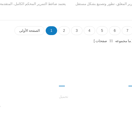
ير المغلق، تطور وتصنيع بشكل مستقل
يعتمد ضاغط التمرير المحكم الكامل، المتقدمة 
 شل و أنبوب مبادل حراري ومبادل حراري
عالية قذيفة ومبادل حراري أنبوب، باستخدام
 R407C مبردات
R407C التبريد وكفاءة ا
مستويات
7
6
5
4
3
2
1
الصفحة الأولى
ما مجموعه
11
صفحات
ا
شراكة
حول هاست
تحميل
م