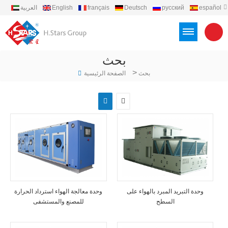
español
русский
Deutsch
français
English
العربية
português
Türkçe
Việt
Indonesia
بحث
>
بحث
الصفحة الرئيسية
وحدة التبريد المبرد بالهواء على
وحدة معالجة الهواء استرداد الحرارة
السطح
للمصنع والمستشفى