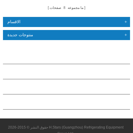
ما مجموعه
8
صفحات
الاقسام
منتوجات جديدة
منتجات
حول هاستارز
شراكة
اتصل بنا
حقوق النشر © 2015-2026 H.Stars (Guangzhou) Refrigerating Equipment