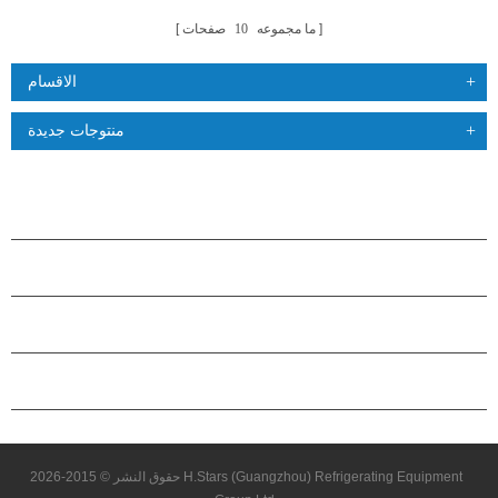
ما مجموعه
10
صفحات
الاقسام
منتوجات جديدة
منتجات
حول هاستارز
شراكة
اتصل بنا
حقوق النشر © 2015-2026 H.Stars (Guangzhou) Refrigerating Equipment