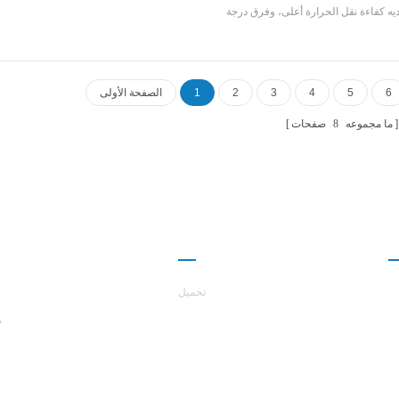
يه كفاءة نقل الحرارة أعلى، وفرق درجة
ن درجة حرارة منفذ الماء ودرجة حرارة
يرة،والمقاومة على طول الطريق هي
ا مناسبة للوحدات ذات الدورة الدموية
الكبيرة والتبريد الجيد تأثير.
6
5
4
3
2
1
الصفحة الأولى
ما مجموعه
8
صفحات
ا
شراكة
حول هاست
تحميل
م