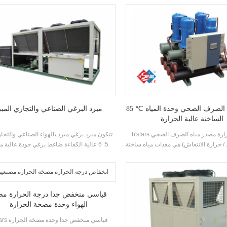
مكونات. وهي مجهزة ب كفاءة عالية شل و
غمرف المياه، R22 و R134A مبر
أنبوب مكثفات و المبخرات.
استرداد الحرارة بناء على احتياجات العملاء الح
الوحدة لديها 39 القياسية المواصفات.
85 ℃ مصدر مياه الصرف الصحي وحدة المياه
مبرد البرغي الصناعي والتجاري المبر
الساخنة عالية الحرارة
h'stars مضخة الحرارة مصدر مياه الصرف الصحي
تتكون مبرد برغي مبرد بالهواء الصناعي والتجا
 / حرارة الانتعاش) هي معدات مياه ساخنة
5: 6 عالية الكفاءة ضاغط برغي جودة عالية 
إنتاجها لاستحمام، حمام السباحة الساخن،
ومبخر، ومجهزة ب اسم العلامة التجارية الت
 وغيرها من أماكن الاستحمام، واستخراج
الكهربائي مكونات، والتي يمكن استخدامها على
ن مياه الصرف الصحي المحلية، وتوفير
واسع في مختلف الصناعات.
الطاقة وحماية البيئة.توفير 30٪ ~ 50٪ مقارنة مع
قياسي منخفض جدا درجة الحرارة مص
 التقليدية، والتي يمكن أن تقلل كثيرا من
الهواء وحدة مضخة الحرارة
العملية التكلفة.
h'stars قياسي منخف