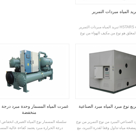
المبخرات، أنظمة إعادة تدوير السوائل المبردة
نوع اقتصاديات وخنق لوحة الاختناق الأجهزة
ريد المياه مبردات التمرير
التطبيقات: تستخدم أساسا في أنظمة تكييف ال
المركزية والتبريد العملية الصناعية
تبريد المياه مبردات التمرير HSTARS مكيف هواء
لمغلق هو نوع من مكيف الهواء من نوع
ذي يستخدم على نطاق واسع في المنازل
تب. مكيفات الهواء مجلس الوزراء لديها
لعالية والرياح القوية الطاقة. الوحدة لديها
فات القياسية ومدخل مياه التبريد درجة
الحرارة. المدى 21-35 °C. العلامة التجارية: HSTARS
تبريدالقدرة المدى: 25.7kw ~ 147.7kw التطبيقات:
، مركز تسوق، مكتب وغيرها من أجهزة
تكييف الهواء أنظمة
بع نوع مبرد المياه مبرد الصناعية
غمرت المياه المسمار وحدة مبرد درجة 
منخفضة
د الصناعي المبرد من نوع التمرير من نوع
40std س
ضخة مياه تداول وفقا لقدرة التبريد، مع
درجة الحرارة مبرد يعتمد كفاءة عالية المسم
علامة التجارية المعروفة والسيطرة
المزدوج ضاغط، والمصنعة كفاءة عالية المبخر