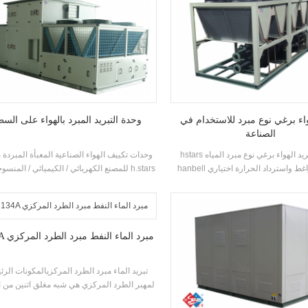
واء برغي نوع مبرد للاستخدام في
وحدة التبريد المبرد بالهواء على الس
الصناعة
hstars تبريد الهواء برغي نوع مبرد المياه adpots
وحدات تكييف الهواء الصناعية المعبأة المبردة ب
hanbell برغي الضواغط واسترداد الحرارة اختياري
للمصنع الكهربائي / الكيميائي / المنسوجاتتقدم
للعملاء لاستخدام inustry. عالية الجودة مع عملية
حلولًا لصناعة الأدوية وصناعة الإلكترونيات وص
سهلة.
السيارات والطباعة وصناعة الأغذية والمباني ال
والمعالجة الصوتية وحماية البيئة وجودة الهواء ا
والتهوية البحرية
R134A مبرد الماء النفط مبرد الطرد المركزي
تبريد الماء مبرد الطرد المركزيالمكونات الرئ
لمهبر الطرد المركزي هي شبه مغلق اثنين من
ضواغط الطرد المركزي، رذاذ نوع (فيلم سق