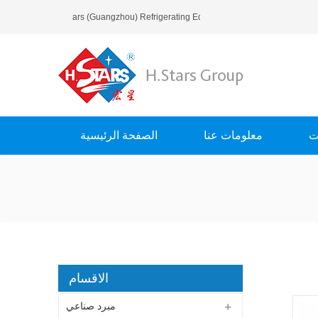
مرحبا بك في H.Stars (Guangzhou) Refrigerating Equipment Group Ltd..
ت
معلومات عنا
الصفحة الرئيسية
الاقسام
مبرد صناعي