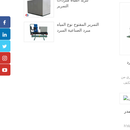
تبريد المياه مبردات
ج. يمكن تكوين
التمرير
رارية
التمرير المفتوح نوع المياه
مبرد الصناعية المبرد
د
ري من
مكثف
حكم
 نطاق
در
ض جدا وحدة مضخة الحرارة