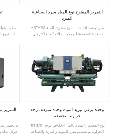
التمرير المفتوح نوع المياه مبرد الصناعية
تب
المبرد
HSTARS نوع مفتوح بالماء intustrial مبرد يعتمد
كفاءة عالية ضاغط ومكونات التحكم الإلكتروني،
الصندوق ا
مجهزة بمكثف تبريد ممتاز و المبخر
سبليت، وال
والصغيرة مكا
مزايا الطاقة ا
8 المواص
مصنع، مطعم
وحدة برغي تبريد المياه وحدة مبردة درجة
التمرير مر
حرارة منخفضة
"h'stars" نوع المسمار المبرد بالماء انخفاض درجة
تم تجهيز مبر
الحرارة تم تصميم مبرد للتبريد والتبريد والصناعة
خزان مياه وم
التبريد. يتطلب مجموعة كاملة من النماذج لتلبية
ضواغط ال