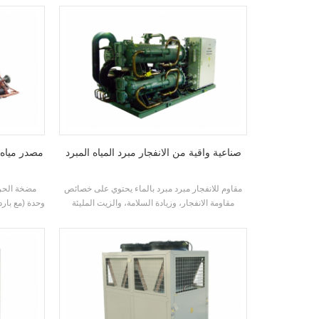
متطلبات قدرة التبريد المختلفة ودرجة الحرارة
الإلكترونية 
المتطلبات. العلامة التجارية: h'stars
صناعية واقية من الانفجار مبرد المياه المبرد
مقاوم للانفجار مبرد مبرد بالماء يحتوي على خصائص
مقاومة الانفجار، وزيادة السلامة، والزيت المليئة
وحدة (مع بارد
بالنفط، ومليئة الرمال، وغير التدفئة، و potting،
تم تطويرها و
محكم، إلخ، وهو مناسب لبيئة الفضاء الداخلي المغلقة
حمام السباحة
ذاتيا مع خليط الغاز المتفجر في الهواء.
الحرارة م
طريقة التدفئة