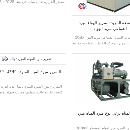
باستخدام الهواء كمصدر حرارة، لا يتم تفريغ أي 
الماء الساخن بين 35-55 ° مئترا. وظيفة 
سعة التبريد التمرير الهواء مبرد
مناسبة لتوريد الهواء المباشر أو الإشعاع الأ
الصناعي تبريد الهواء
التدفئة.
20stb سلسلة التمرير المبرد الصناعي تبريد الهواء
لتمرير المحكم الكامل، المتقدمة كفاءة
 قذيفة ومبادل حراري أنبوب، باستخدام R22،
R407C التبريد وكفاءة الطاقة الصف يصل إلى 2
مستويات
10HP - 45HP التمرير مبرد المياه المبردة
التمرير-النوع المبرد المبرد بالماء لديه قدرة ت
كافية، كفاءة عالية، تنظيف وصيانة سهلة، وت
كفاءة الطاقة هو 4
KCAL إلى 113400 45HP
ومناسبة للمكاتب الصغيرة والمتوسطة الحجم
ياه برغي نوع مبرد المياه مبرد
عمل المصنع، والفنادق، والفيلات، إلخ
"h'stars" المبرد المبرد المبرد من المياه المسمار