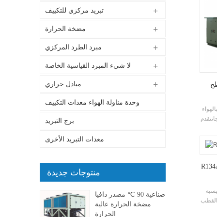
تبريد مركزي للتكييف
مضخة الحرارة
مبرد الطرد المركزي
لا شيء المبرد القياسية الخاصة
مبادل حراري
طح
وحدة مناولة الهواء معدات التكييف
الهواء
 h.stars
برج التبريد
ناعة
تجارية
معدات التبريد الأخرى
لداخلي
منتوجات جديدة
يسية
صناعية 90 ℃ مصدر دافيا
 القطب
مضخة الحرارة عالية
ط)
الحرارة