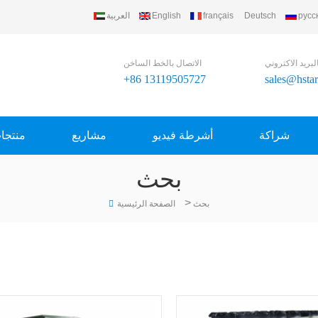
русс
Deutsch
français
English
العربية
لبريد الاكتروني
الاتصال بالخط الساخن
+86 13119505727
sales@hsta
شراكة
أشرطة فيديو
مشاريع
منتجا
بحث
>
بحث
الصفحة الرئيسية