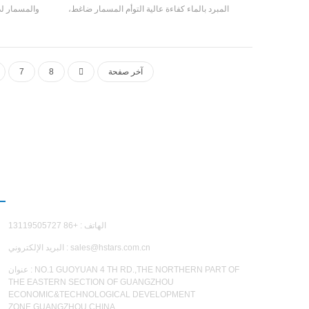
المبرد بالماء كفاءة عالية التوأم المسمار ضاغط،
والمسمار لد
وتصنيع كفاءة عالية مخرطة نوع المبخر، R22، R134A
الحرارة بي
مبرد، يمكن الوصول إليه 5.5. الوحدة لديها 20 القياسية
التبخر صغ
المواصفات.
صغيرة. إنه
آخر صفحة
8
7
اتصل بن
الهاتف : +86 13119505727
sales@hstars.com.cn
البريد الإلكتروني :
عنوان : NO.1 GUOYUAN 4 TH RD.,THE NORTHERN PART OF
THE EASTERN SECTION OF GUANGZHOU
ECONOMIC&TECHNOLOGICAL DEVELOPMENT
ZONE,GUANGZHOU,CHINA