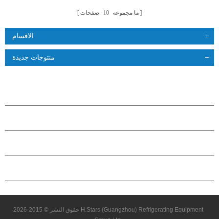
ما مجموعه
10
صفحات
الاقسام
منتوجات جديدة
منتجات
حول هاستارز
شراكة
اتصل بنا
حقوق النشر © 2015-2026 H.Stars (Guangzhou) Refrigerating Equipment