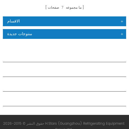
ما مجموعه
صفحات
7
الاقسام
منتوجات جديدة
منتجات
حول هاستارز
شراكة
اتصل بنا
حقوق النشر © 2015-2026 H.Stars (Guangzhou) Refrigerating Equipment