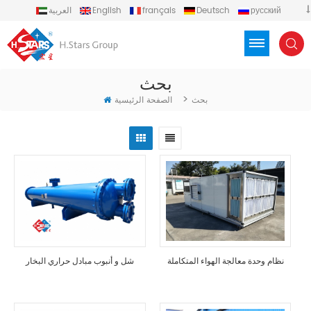
русский
Deutsch
français
English
العربية
español
português
Türkçe
Việt
Indonesia
بحث
>
بحث
الصفحة الرئيسية
نظام وحدة معالجة الهواء المتكاملة
شل و أنبوب مبادل حراري البخار