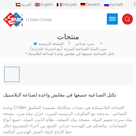
русский
Deutsch
français
English
العربية
español
português
Türkçe
Việt
Indonesia
منتجات
>
>
مبرد صناعي
الصفحة الرئيسية
مبرد المياه الصناعية المبردة (مع استرداد الحرارة)
>
تكتل الصناعية جميعها في مقايش واحدة لصناعة البلاستيك
تكتل الصناعية جميعها في مقايش واحدة لصناعة البلاستيك
وحدة Chiller الصناعة البلاستيكية هي معدات متكاملة مصممة للتطبيق
الصناعي . مدمجة مع المكونات الرئيسية للمبرد، خزان مياه مبرد، مضخة
مياه مبردة تعميم المياه، مضخة مياه العملية، نظام أنابيب المياه، جميع أنواع
الصمامات، والتحكم في الهندسة خزائن. الجمع بين أجزاء المشروع خلال
خط الإنتاج لإنقاذ العمل الهندسي التكلفة.