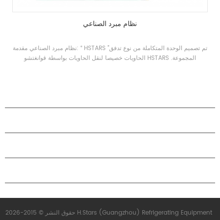
نظام مبرد الصناعي
نظام مبرد الصناعي مقدمة: “ HSTARS ”تم تصميم الوحدة المتكاملة من نوع تدفق
الحاويات خصيصا لنقل الحاويات بواسطة قوانغتشو HSTARS المجموعة.
قوانغتشو HSTARS يمكن للمجموعة خصيصا للحل وفقا لاحتياجات المشروع
المحددة من العملاء. العلامة التجارية: HSTARS التبريد المدى: مصنوع بطريقة
مخصصة التطبيقات: صناعة النقل، إلخ
منتجات
حول هاستارز
شراكة
اتصل بنا
حقوق النشر © 2015-2026 H.Stars (Guangzhou) Refrigerating Equipment