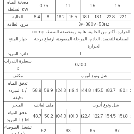
مضخة المياه
0.75
1.1
1.5
1.5
السلطة KW
22.1
22.8
18.1
18.1
15.5
16.2
8.
8.4
الحالية
3P-380V-50HZ
مزود الطاقة
comp أكثر من درجة الحرارة، أكثر من الحالية، عالية ومنخفضة الضغط،
، المضادة للتجميد، العادم، المرحلة المفقودة، ارتفاع درجة
جهاز المنتج
الحرارة
1.
دائرة التبريد
سيطرة القدرات
0،100.
٪
شل ونوع أنبوب
مكثف
تدفق المياه
2
180.1
183.7
145.5
144.8
119.4
124.3
59.9
58.9
المبردة L /
دقيقة
شل ونوع أنبوب
ملف لفائف
المبخر
تدفق المياه
48.7
50.2
104.9
101.0
122.4
122.7
154.5
151.8
2
التبريد L / M
تشغيل الضوضاء
52.
63
65.
67.