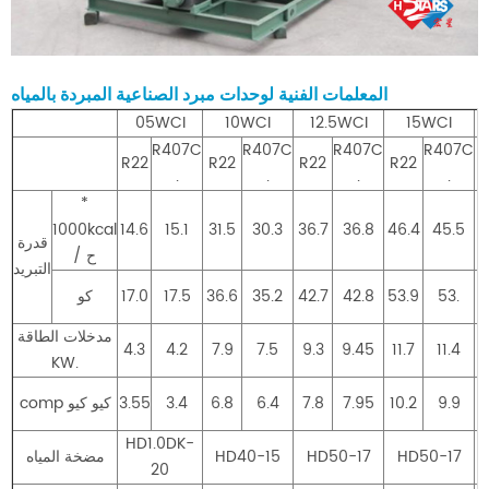
المعلمات الفنية لوحدات مبرد الصناعية المبردة بالمياه
05WCI
10WCI
12.5WCI
15WCI
R407C
R407C
R407C
R407C
R22
R22
R22
R22
.
.
.
.
*
1000kcal
14.6
15.1
31.5
30.3
36.7
36.8
46.4
45.5
6
قدرة
/ ح
التبريد
7
53.
53.9
42.8
42.7
35.2
36.6
17.5
17.0
كو
مدخلات الطاقة
4.3
4.2
7.9
7.5
9.3
9.45
11.7
11.4
KW.
6
9.9
10.2
7.95
7.8
6.4
6.8
3.4
3.55
comp كيو كيو
HD1.0DK-
HD50-17
HD50-17
HD40-15
مضخة المياه
20