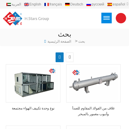
español
русский
Deutsch
français
English
العربية
português
Türkçe
Việt
Indonesia
بحث
>
بحث
الصفحة الرئيسية
غلاف من الفولاذ المقاوم للصدأ
نوع وحدة تكييف الهواء مجتمعة
وأنبوب مغمور بالمبخر