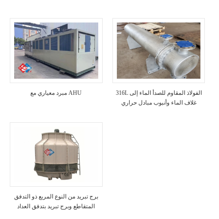
316L الفولاذ المقاوم للصدأ الماء إلى
مبرد معياري مع AHU
غلاف الماء وأنبوب مبادل حراري
مبخر
برج تبريد من النوع المربع ذو التدفق
المتقاطع وبرج تبريد بتدفق العداد
الدائري