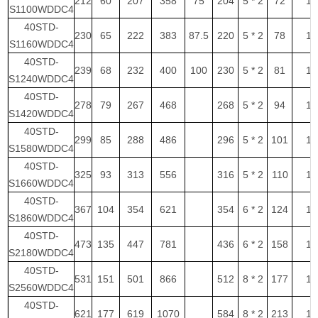
212
60
207
358
75
204
5 * 2
72
1
S1100WDDC4
40STD-
230
65
222
383
87.5
220
5 * 2
78
1
S1160WDDC4
40STD-
239
68
232
400
100
230
5 * 2
81
1
S1240WDDC4
40STD-
278
79
267
468
268
5 * 2
94
1
S1420WDDC4
40STD-
299
85
288
486
296
5 * 2
101
1
S1580WDDC4
40STD-
325
93
313
556
316
5 * 2
110
1
S1660WDDC4
40STD-
367
104
354
621
354
6 * 2
124
1
S1860WDDC4
40STD-
473
135
447
781
436
6 * 2
158
1
S2180WDDC4
40STD-
531
151
501
866
512
8 * 2
177
1
S2560WDDC4
40STD-
621
177
619
1070
584
8 * 2
213
1