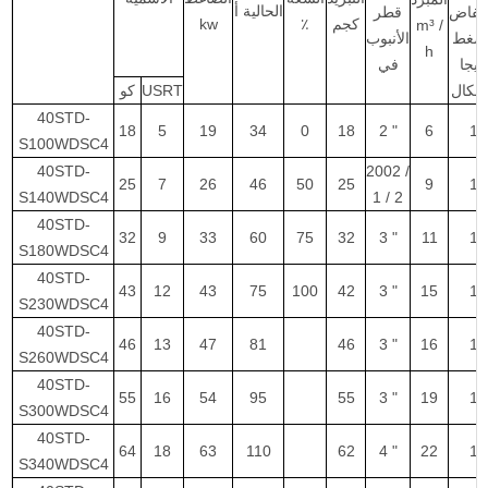
الحالية أ
خفاض
قطر
كجم
٪
kw
m³ /
لضغط
الأنبوب
h
ميجا
في
سكال
USRT
كو
40STD-
18
5
19
34
0
18
2 "
6
1
S100WDSC4
40STD-
2002 /
25
7
26
46
50
25
9
1
S140WDSC4
1 / 2
40STD-
32
9
33
60
75
32
3 "
11
1
S180WDSC4
40STD-
43
12
43
75
100
42
3 "
15
1
S230WDSC4
40STD-
46
13
47
81
46
3 "
16
1
S260WDSC4
40STD-
55
16
54
95
55
3 "
19
1
S300WDSC4
40STD-
64
18
63
110
62
4 "
22
1
S340WDSC4