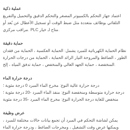
عملية ذكية
اعتماد جهاز التحكم بالكمبيوتر المصغر والتحكم الدقيق والتحميل والتفريغ
التلقائي بوظائف متعددة مثل ضبط الوقت أو تسجيل الأعطال عن بُعد أو
مراقب مركزي. PLC متاح لـ خيار.
حماية دقيقة
نظام الحماية الكهربائية للمبرد يشمل: الحماية العكسية ، الحماية من فقدان
الطور ، الضاغط والمروحة التيار الزائد الحماية ، الحماية من درجات الحرارة
المنخفضة ، حماية الجهد العالي والمنخفض ، حماية تدفق المياه ، إلخ.
درجة حرارة الماء
درجة حرارة عالية النوع: مخرج الماء المبرد 0 درجة مئوية ؛
درجة حرارة متوسطة ومنخفضة النوع: منفذ الماء المبرد -20 درجة مئوية ؛
منخفض للغاية درجة الحرارة النوع: مخرج الماء المبرد -35 درجة مئوية
عرض وظيفة
يمكن لشاشة التحكم في المبرد أن تجمع بيانات حالات مختلفة للمبرد ،
ويمكنها عرض وقت التشغيل ، ومخرجات الضاغط ، ودرجة حرارة الماء