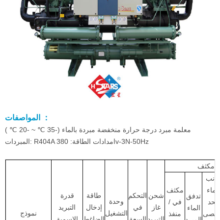
المواصفات ：
معلمة مبرد درجة حرارة منخفضة مبردة بالماء (-35 ℃ ~ -20 ℃ )
المبردات: R404A امدادات الطاقة: 380v-3N-50Hz
مكثف
انب
الماء
مكثف
شحن
التحكم
طاقة
قدرة
تدفق
وحدة
الحد
في /
غاز
في
إدخال
التبريد
الماء
التشغيل
نموذج
أقصى
منفذ
التبريد
السعة
الضاغط
الاسمية
المبرد