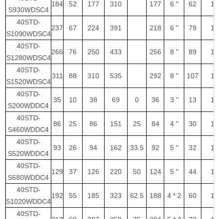
184
52
177
310
177
6 "
62
1
S930WDSC4
40STD-
237
67
224
391
218
6 "
79
1
S1090WDSC4
40STD-
266
76
250
433
256
8 "
89
1
S1280WDSC4
40STD-
311
88
310
535
292
8 "
107
1
S1520WDSC4
40STD-
35
10
38
69
0
36
3 "
13
1
S200WDDC4
40STD-
86
25
86
151
25
84
4 "
30
1
S460WDDC4
40STD-
93
26
94
162
33.5
92
5 "
32
1
S520WDDC4
40STD-
129
37
126
220
50
124
5 "
44
1
S680WDDC4
40STD-
192
55
185
323
62.5
188
4 * 2
60
1
S1020WDDC4
40STD-