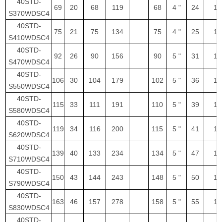
40STD-
69
20
68
119
68
4 "
24
1
S370WDSC4
40STD-
75
21
75
134
75
4 "
25
1
S410WDSC4
40STD-
92
26
90
156
90
5 "
31
1
S470WDSC4
40STD-
106
30
104
179
102
5 "
36
1
S550WDSC4
40STD-
115
33
111
191
110
5 "
39
1
S580WDSC4
40STD-
119
34
116
200
115
5 "
41
1
S620WDSC4
40STD-
139
40
133
234
134
5 "
47
1
S710WDSC4
40STD-
150
43
144
243
148
5 "
50
1
S790WDSC4
40STD-
163
46
157
278
158
5 "
55
1
S830WDSC4
40STD-