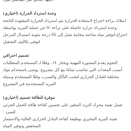
وحدة استرداد الحرارة (اختياري)
امتلاك براءة اختراع لاستعادة الحرارة يتم استرداد الحرارة المفقودة الناتجة
عن عملية التبريد بواسطة H. وحدة استرداد حرارة حاصلة على براءة
اختراع لتوفير مياه ساخنة مجانية تصل إلى 55 درجة مئوية استبدال المرجل
لتوفير تكاليف التشغيل
تصميم احترافي
وفقًا لـ المستخدم المتطلبات ، H. النجوم يقدم المشورة المهنية ويختار
أنسب المعدات التي تتناسب تمامًا مع كل مشروع. يوصى باستخدام مواد
مختلفة للتبادل الحراري لتجنب التآكل والتسرب وفقًا للمستخدم وسيلة
التبريد المستخدمة في المشروع.
موفرة للطاقة تصميم (اختياري)
تعمل تقنية محرك التردد المتغير على تحسين كفاءة طاقة الحمل الجزئي
للمبرد ؛
تقنية التبريد التبخيري بوظيفة كفاءة التبادل الحراري العالية والاستثمار
المنخفض وتوفير المياه.