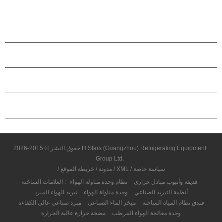
HSTARS سعة التبريد المدى: 120.3kw ~ 9699.8KW التطبيقات: المعدات
الكيميائية والصيدلانية والمعالجة الصناعية، تجهيز الأغذية وغيرها من المواقع
الصناعية
منتجات
حول هاستارز
شراكة
اتصل بنا
حقوق النشر © 2015-2026 H.Stars (Guangzhou) Refrigerating Equipment
Group Ltd.
سياسة خاصة
/
XML
/
مدونة
/
خريطة الموقع
/
قذيفة وأنبوب مبادل حراري
نظام وحدة مناولة الهواء
العلامات الساخنة :
أنظمة التبريد الصناعي
وحدة مناولة الهواء
تبريد الهواء المبرد
فندق نظام المياه الساخنة
مبخر الماء الصناعي
مبرد صناعي عالي الكفاءة
وحدة معالجة الهواء المرطب
مضخة حرارة عالية الحرارة