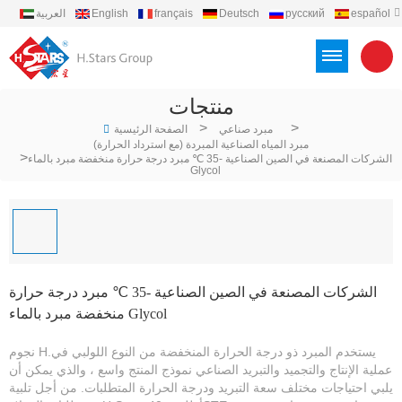
español
русский
Deutsch
français
English
العربية
português
Türkçe
Việt
Indonesia
منتجات
>
>
مبرد صناعي
الصفحة الرئيسية
مبرد المياه الصناعية المبردة (مع استرداد الحرارة)
>
الشركات المصنعة في الصين الصناعية -35 ℃ مبرد درجة حرارة منخفضة مبرد بالماء
Glycol
الشركات المصنعة في الصين الصناعية -35 ℃ مبرد درجة حرارة
منخفضة مبرد بالماء Glycol
نجوم H.يستخدم المبرد ذو درجة الحرارة المنخفضة من النوع اللولبي في
عملية الإنتاج والتجميد والتبريد الصناعي نموذج المنتج واسع ، والذي يمكن أن
يلبي احتياجات مختلف سعة التبريد ودرجة الحرارة المتطلبات. من أجل تلبية