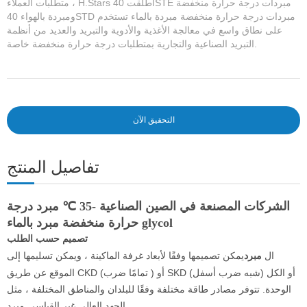
متطلبات العملاء ، H.Stars أطلقت 40STE مبردات درجة حرارة منخفضة
ومبردة بالهواء 40STD مبردات درجة حرارة منخفضة مبردة بالماء تستخدم
على نطاق واسع في معالجة الأغذية والأدوية والتبريد والعديد من أنظمة
التبريد الصناعية والتجارية بمتطلبات درجة حرارة منخفضة خاصة.
التحقيق الآن
تفاصيل المنتج
الشركات المصنعة في الصين الصناعية -35 ℃ مبرد درجة
حرارة منخفضة مبرد بالماء glycol
تصميم حسب الطلب
ال
يمكن تصميمها وفقًا لأبعاد غرفة الماكينة ، ويمكن تسليمها إلى
مبرد
الموقع عن طريق CKD (تمامًا ضرب ) أو SKD (شبه ضرب أسفل) أو الكل
الوحدة. تتوفر مصادر طاقة مختلفة وفقًا للبلدان والمناطق المختلفة ، مثل
الجهد العالي غير القياسي مبرد.