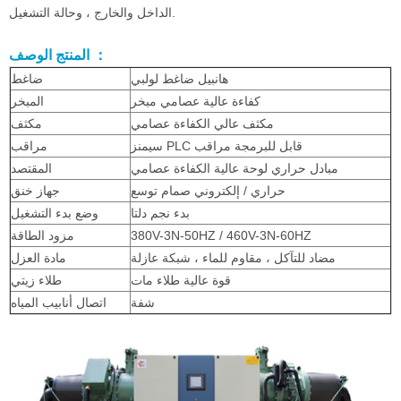
الداخل والخارج ، وحالة التشغيل.
المنتج الوصف ：
هانبيل ضاغط لولبي
ضاغط
كفاءة عالية عصامي مبخر
المبخر
مكثف عالي الكفاءة عصامي
مكثف
سيمنز PLC قابل للبرمجة مراقب
مراقب
مبادل حراري لوحة عالية الكفاءة عصامي
المقتصد
حراري / إلكتروني صمام توسع
جهاز خنق
بدء نجم دلتا
وضع بدء التشغيل
380V-3N-50HZ / 460V-3N-60HZ
مزود الطاقة
مضاد للتآكل ، مقاوم للماء ، شبكة عازلة
مادة العزل
قوة عالية طلاء مات
طلاء زيتي
شفة
اتصال أنابيب المياه