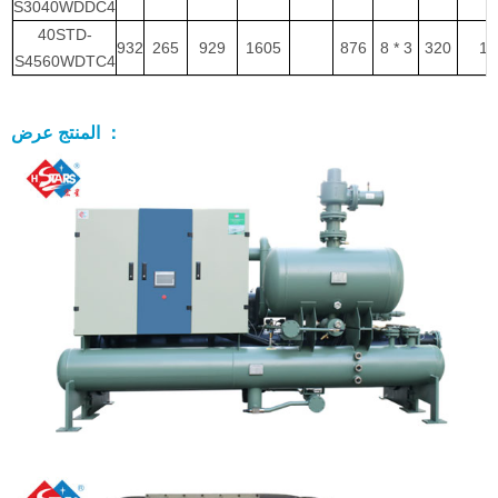
S3040WDDC4
40STD-
932
265
929
1605
876
8 * 3
320
1
S4560WDTC4
المنتج عرض ：