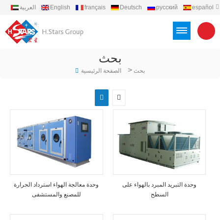
español
русский
Deutsch
français
English
العربية
português
Türkçe
Việt
Indonesia
بحث
>
بحث
الصفحة الرئيسية
وحدة التبريد المبرد بالهواء على
وحدة معالجة الهواء استرداد الحرارة
السطح
للمصنع والمستشفى