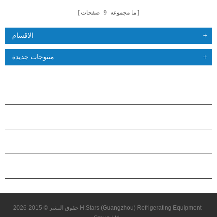
ما مجموعه
9
صفحات
الاقسام
منتوجات جديدة
منتجات
حول هاستارز
شراكة
اتصل بنا
حقوق النشر © 2015-2026 H.Stars (Guangzhou) Refrigerating Equipment