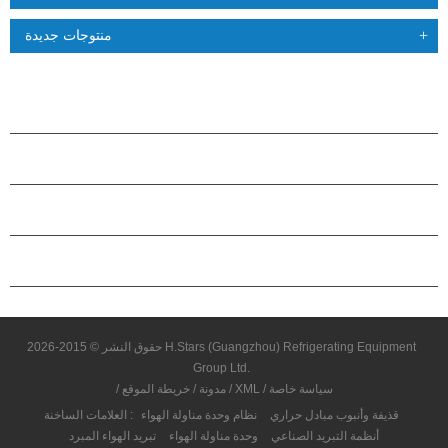
منتوجات جديدة
منتجات
حول هاستارز
شراكة
اتصل بنا
حقوق النشر © 2015-2026 H.Stars (Guangzhou) Refrigerating Equipment
Group Ltd.
سياسة خاصة
/
XML
/
مدونة
/
خريطة الموقع
/
قذيفة وأنبوب مبادل حراري
نظام وحدة مناولة الهواء
العلامات الساخنة :
أنظمة التبريد الصناعي
وحدة مناولة الهواء
تبريد الهواء المبرد