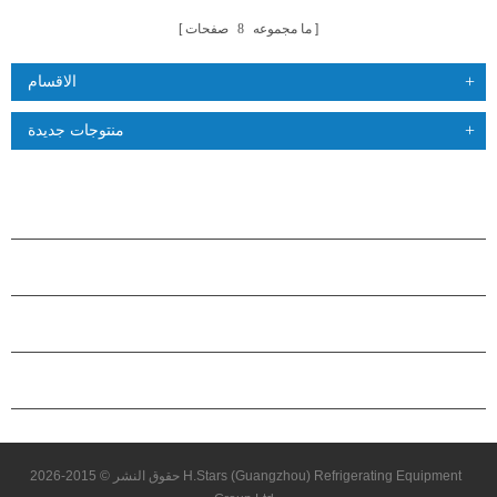
ما مجموعه
8
صفحات
الاقسام
منتوجات جديدة
منتجات
حول هاستارز
شراكة
اتصل بنا
حقوق النشر © 2015-2026 H.Stars (Guangzhou) Refrigerating Equipment