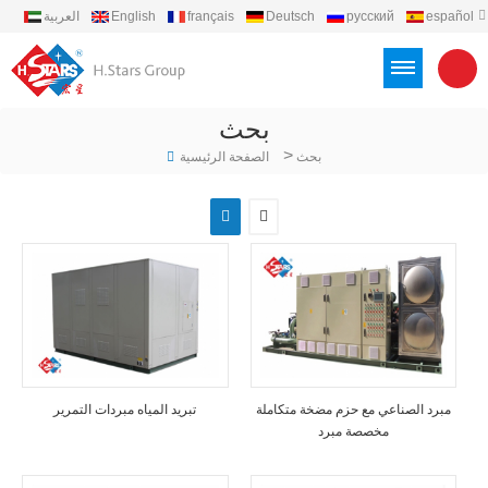
español
русский
Deutsch
français
English
العربية
português
Türkçe
Việt
Indonesia
بحث
>
بحث
الصفحة الرئيسية
مبرد الصناعي مع حزم مضخة متكاملة
تبريد المياه مبردات التمرير
مخصصة مبرد