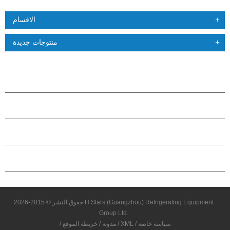
الاقسام
منتوجات جديدة
منتجات
حول هاستارز
شراكة
اتصل بنا
حقوق النشر © 2015-2026 H.Stars (Guangzhou) Refrigerating Equipment
Group Ltd.
سياسة خاصة
/
XML
/
مدونة
/
خريطة الموقع
/