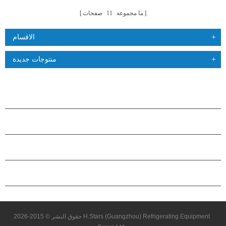
ما مجموعه
11
صفحات
الاقسام
منتوجات جديدة
منتجات
حول هاستارز
شراكة
اتصل بنا
حقوق النشر © 2015-2026 H.Stars (Guangzhou) Refrigerating Equipment