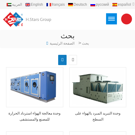
español
русский
Deutsch
français
English
العربية
português
Türkçe
Việt
Indonesia
بحث
>
بحث
الصفحة الرئيسية
وحدة التبريد المبرد بالهواء على
وحدة معالجة الهواء استرداد الحرارة
السطح
للمصنع والمستشفى