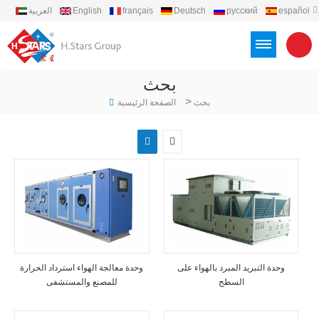
español
русский
Deutsch
français
English
العربية
português
Türkçe
Việt
Indonesia
بحث
>
بحث
الصفحة الرئيسية
وحدة التبريد المبرد بالهواء على
وحدة معالجة الهواء استرداد الحرارة
السطح
للمصنع والمستشفى