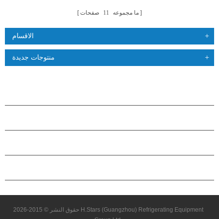
ما مجموعه
11
صفحات
الاقسام
منتوجات جديدة
منتجات
حول هاستارز
شراكة
اتصل بنا
حقوق النشر © 2015-2026 H.Stars (Guangzhou) Refrigerating Equipment