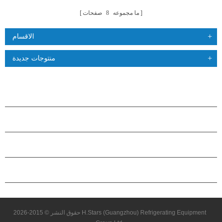
ما مجموعه
8
صفحات
الاقسام
منتوجات جديدة
منتجات
حول هاستارز
شراكة
اتصل بنا
حقوق النشر © 2015-2026 H.Stars (Guangzhou) Refrigerating Equipment