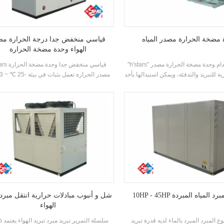
مضخة الحرارة مصدر المياه
قياسي منخفض جدا درجة الحرارة مص
الهواء وحدة مضخة الحرارة
"h'stars" يمكن استخدام وحدة مضخة الحرارة مصدر
h'stars قياسي منخف
ية للتبريد والتدفئة، ويمكن استبدالها بأحد
ن للنظام استبدال المرجل الأصلي وتكييف
باستخدام الهواء كمصدر حرارة، لا يتم تفريغ أي 
م؛ سعة التبريد كافية، والكفاءة مرتفعة،
والتنظيف والصيانة سهلة، وتصنيف كفاءة الطاقة هو 5-
الماء الساخن بين 35-55 ° مئترا. وظيفة 
1. المستوى.
مناسبة لتوريد الهواء المباشر أو الإشعاع الأ
التدفئة.
التمرير مبرد المياه المبردة
شل و أنبوب مبادلات حرارية انتقل مبرد 
الهواء
وع المبرد المبرد بالماء لديه قدرة تبريد
20stb سلسلة