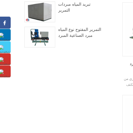
ج. يمكن تكوين
تبريد المياه مبردات
رارية
التمرير
التمرير المفتوح نوع المياه
مبرد الصناعية المبرد
د
ري من
مكثف
حكم
 نطاق