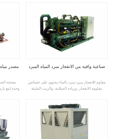
متطلبات قدرة التبريد المختلفة ودرجة الحرارة
الإلكترونية 
المتطلبات. العلامة التجارية: h'stars
صناعية واقية من الانفجار مبرد المياه المبرد
مقاوم للانفجار مبرد مبرد بالماء يحتوي على خصائص
مقاومة الانفجار، وزيادة السلامة، والزيت المليئة
وحدة (مع بارد
بالنفط، ومليئة الرمال، وغير التدفئة، و potting،
تم تطويرها و
محكم، إلخ، وهو مناسب لبيئة الفضاء الداخلي المغلقة
حمام السباحة
ذاتيا مع خليط الغاز المتفجر في الهواء.
الحرارة م
طريقة التدفئة