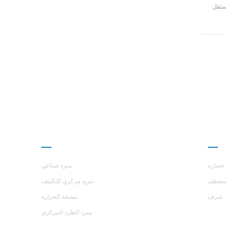
ستقل
حراري
ارز
منتجات
حضاره
مبرد صناعي
نعطف
تبريد مركزي للتكييف
شرف
مضخة الحرارة
مبرد الطرد المركزي