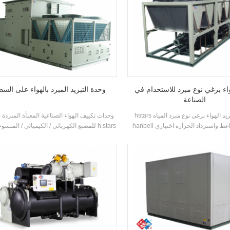
واء برغي نوع مبرد للاستخدام في
وحدة التبريد المبرد بالهواء على الس
الصناعة
hstars تبريد الهواء برغي نوع مبرد المياه adpots
وحدات تكييف الهواء الصناعية المعبأة المبردة ب
hanbell برغي الضواغط واسترداد الحرارة اختياري
للمصنع الكهربائي / الكيميائي / المنسوجاتتقدم
للعملاء لاستخدام inustry. عالية الجودة مع عملية
حلولًا لصناعة الأدوية وصناعة الإلكترونيات وص
سهلة.
السيارات والطباعة وصناعة الأغذية والمباني ال
والمعالجة الصوتية وحماية البيئة وجودة الهواء ا
والتهوية البحرية