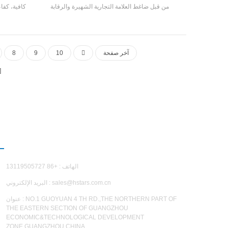
من قبل ضاغط العلامة التجارية الشهيرة والرقابة
كافية، كفا
الإلكترونية الأصلية، وهي مجهزة ببحوث مستقلة
وتطوير كفاءة عالية مبادل حراري دويعال
ومناسبة للم
عمل ا
آخر صفحة
10
9
8
اتصل بن
الهاتف : +86 13119505727
sales@hstars.com.cn
البريد الإلكتروني :
عنوان : NO.1 GUOYUAN 4 TH RD.,THE NORTHERN PART OF
THE EASTERN SECTION OF GUANGZHOU
ECONOMIC&TECHNOLOGICAL DEVELOPMENT
ZONE,GUANGZHOU,CHINA