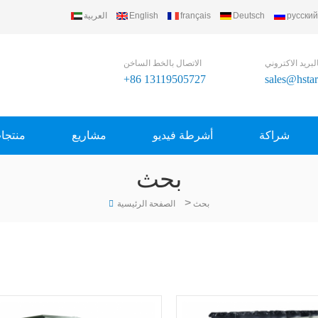
русский
Deutsch
français
English
العربية
مرحبا بك في frigerating Equipment Group Ltd
لبريد الاكتروني
الاتصال بالخط الساخن
+86 13119505727
sales@hsta
شراكة
أشرطة فيديو
مشاريع
منتجا
بحث
>
بحث
الصفحة الرئيسية