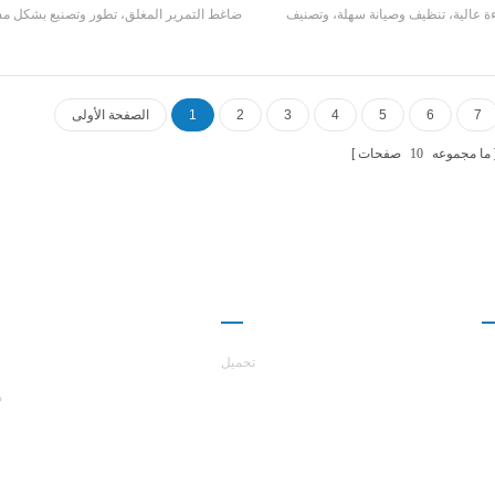
ءة عالية، تنظيف وصيانة سهلة، وتصنيف
ضاغط التمرير المغلق، تطور وتصنيع بشكل م
كفاءة الطاقة هو 4-2. سعة التبريد المدى: 21500
كفاءة عالية شل و أنبوب مبادل حراري ومبادل 
KCAL إلى 113400 KCAL (10HP ~ 45HP)،
لفائف، يعتمد R22 و R407C مبردات
كاتب الصغيرة والمتوسطة الحجم، ورش
لمصنع، والفنادق، والفيلات، إلخ
7
6
5
4
3
2
1
الصفحة الأولى
ما مجموعه
10
صفحات
ا
شراكة
حول هاست
تحميل
م