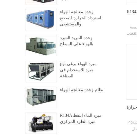
وحدة معالجة الهواء
استرداد الحرارة للمصنع
والمستشفى
يسية
 القطب
وحدة التبريد المبرد
ط)
بالهواء على السطح
، فلاش
.
هواء
مبرد الهواء برغي نوع
مبرد للاستخدام في
الصناعة
نظام وحدة معالجة الهواء
حرارة
R134A مبرد الماء النفط
مبرد الطرد المركزي
لسلة المسمار نوع المياه الغمرف انخفاض
ار
 نوع