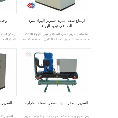
ارتفاع سعة التبريد التمرير الهواء مبرد
وحدة 
الصناعي تبريد الهواء
20stb سلسلة التمرير المبرد الصناعي تبريد الهواء
يعتمد ضاغط التمرير المحكم الكامل، المتقدمة كفاءة
المياه المعيار
عالية قذيفة ومبادل حراري أنبوب، باستخدام R22،
الأجهزة. يمك
R407C التبريد وكفاءة الطاقة الصف يصل إلى 2
الهواء النظا
مستويات
التمرير مصدر المياه مصدر مضخة الحرارة
10HP - 45HP 
يتم تصنيع وحدة مضخة الحرارة مصدر المياه التمرير
التمرير-الن