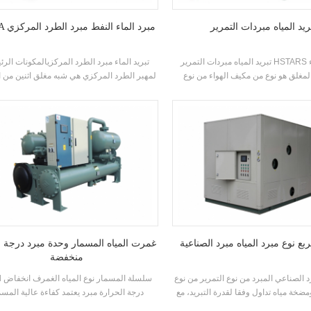
ريد المياه مبردات التمرير
R134A مبرد الماء النفط مبرد الطرد المركزي
تبريد المياه مبردات التمرير HSTARS مكيف هواء
تبريد الماء مبرد الطرد المركزيالمكونات الرئ
لمغلق هو نوع من مكيف الهواء من نوع
لمهبر الطرد المركزي هي شبه مغلق اثنين من
ذي يستخدم على نطاق واسع في المنازل
ضواغط الطرد المركزي، رذاذ نوع (فيلم سق
تب. مكيفات الهواء مجلس الوزراء لديها
المبخرات، أنظمة إعادة تدوير السوائل المبردة
لعالية والرياح القوية الطاقة. الوحدة لديها
نوع اقتصاديات وخنق لوحة الاختناق الأجهزة
فات القياسية ومدخل مياه التبريد درجة
التطبيقات: تستخدم أساسا في أنظمة تكييف ال
الحرارة. المدى 21-35 °C. العلامة التجارية: HSTARS
المركزية والتبريد العملية الصناعية
تبريدالقدرة المدى: 25.7kw ~ 147.7kw التطبيقات:
، مركز تسوق، مكتب وغيرها من أجهزة
تكييف الهواء أنظمة
بع نوع مبرد المياه مبرد الصناعية
غمرت المياه المسمار وحدة مبرد درجة 
منخفضة
د الصناعي المبرد من نوع التمرير من نوع
40std س
ضخة مياه تداول وفقا لقدرة التبريد، مع
درجة الحرارة مبرد يعتمد كفاءة عالية المسم
علامة التجارية المعروفة والسيطرة
المزدوج ضاغط، والمصنعة كفاءة عالية المبخر