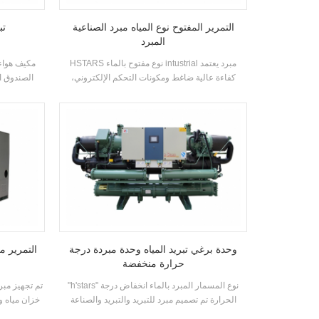
التمرير المفتوح نوع المياه مبرد الصناعية
تب
المبرد
HSTARS نوع مفتوح بالماء intustrial مبرد يعتمد
كفاءة عالية ضاغط ومكونات التحكم الإلكتروني،
الصندوق ا
مجهزة بمكثف تبريد ممتاز و المبخر
سبليت، وال
والصغيرة مكا
مزايا الطاقة ا
8 المواص
مصنع، مطعم
وحدة برغي تبريد المياه وحدة مبردة درجة
التمرير مر
حرارة منخفضة
"h'stars" نوع المسمار المبرد بالماء انخفاض درجة
تم تجهيز مبر
الحرارة تم تصميم مبرد للتبريد والتبريد والصناعة
خزان مياه وم
التبريد. يتطلب مجموعة كاملة من النماذج لتلبية
ضواغط ال