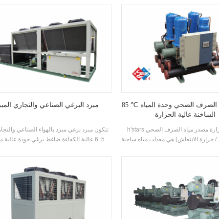
مكونات. وهي مجهزة ب كفاءة عالية شل و
غمرف المياه، R22 و R134A مبر
أنبوب مكثفات و المبخرات.
استرداد الحرارة بناء على احتياجات العملاء الح
الوحدة لديها 39 القياسية المواصفات.
85 ℃ مصدر مياه الصرف الصحي وحدة المياه
مبرد البرغي الصناعي والتجاري المبر
الساخنة عالية الحرارة
h'stars مضخة الحرارة مصدر مياه الصرف الصحي
تتكون مبرد برغي مبرد بالهواء الصناعي والتجا
 / حرارة الانتعاش) هي معدات مياه ساخنة
5: 6 عالية الكفاءة ضاغط برغي جودة عالية 
إنتاجها لاستحمام، حمام السباحة الساخن،
ومبخر، ومجهزة ب اسم العلامة التجارية الت
 وغيرها من أماكن الاستحمام، واستخراج
الكهربائي مكونات، والتي يمكن استخدامها على
ن مياه الصرف الصحي المحلية، وتوفير
واسع في مختلف الصناعات.
الطاقة وحماية البيئة.توفير 30٪ ~ 50٪ مقارنة مع
 التقليدية، والتي يمكن أن تقلل كثيرا من
العملية التكلفة.