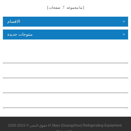
ما مجموعه
7
صفحات
الاقسام
منتوجات جديدة
منتجات
حول هاستارز
شراكة
اتصل بنا
حقوق النشر © 2015-2026 H.Stars (Guangzhou) Refrigerating Equipment